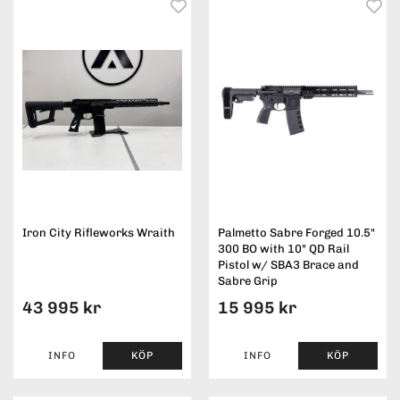
Iron City Rifleworks Wraith
Palmetto Sabre Forged 10.5"
300 BO with 10" QD Rail
Pistol w/ SBA3 Brace and
Sabre Grip
43 995 kr
15 995 kr
INFO
KÖP
INFO
KÖP