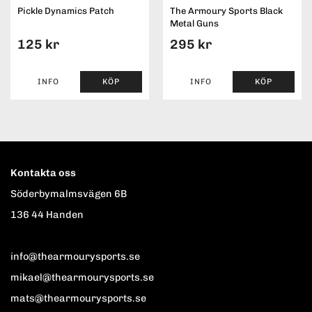
Pickle Dynamics Patch
The Armoury Sports Black
Metal Guns
125 kr
295 kr
INFO
KÖP
INFO
KÖP
Kontakta oss
Söderbymalmsvägen 6B
136 44 Handen
info@thearmourysports.se
mikael@thearmourysports.se
mats@thearmourysports.se