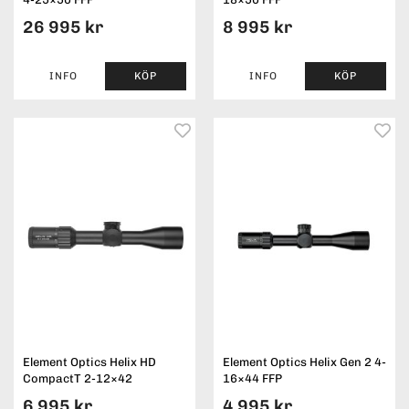
26 995 kr
8 995 kr
INFO
KÖP
INFO
KÖP
Element Optics Helix HD
Element Optics Helix Gen 2 4-
CompactT 2-12×42
16×44 FFP
6 995 kr
4 995 kr