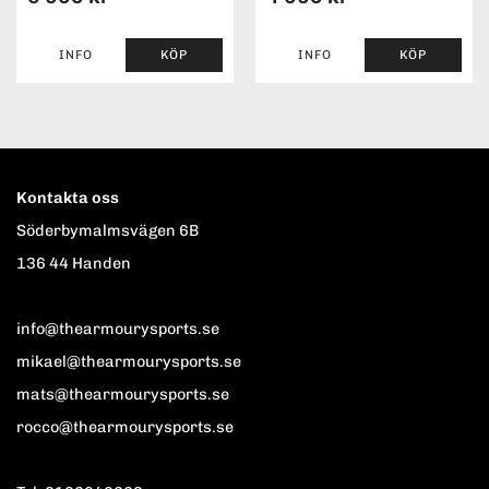
INFO
KÖP
INFO
KÖP
Kontakta oss
Söderbymalmsvägen 6B
136 44 Handen
info@thearmourysports.se
mikael@thearmourysports.se
mats@thearmourysports.se
rocco@thearmourysports.se