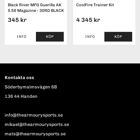
Black River MFG Guerilla AK
CoolFire Trainer Kit
5.56 Magazine - 30RD BLACK
345 kr
4 345 kr
INFO
KÖP
INFO
KÖP
Kontakta oss
Söderbymalmsvägen 6B
136 44 Handen
info@thearmourysports.se
mikael@thearmourysports.se
mats@thearmourysports.se