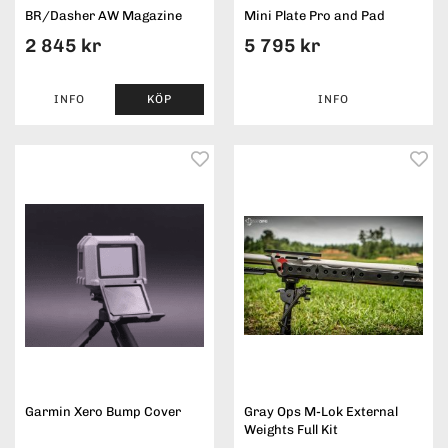
BR/Dasher AW Magazine
Mini Plate Pro and Pad
2 845 kr
5 795 kr
INFO
KÖP
INFO
Garmin Xero Bump Cover
Gray Ops M-Lok External
Weights Full Kit