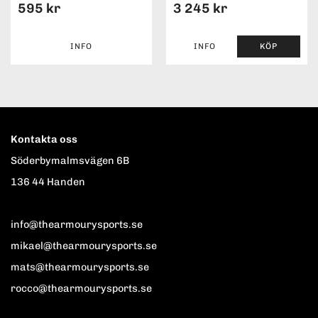
595 kr
3 245 kr
INFO
INFO
KÖP
Kontakta oss
Söderbymalmsvägen 6B
136 44 Handen
info@thearmourysports.se
mikael@thearmourysports.se
mats@thearmourysports.se
rocco@thearmourysports.se