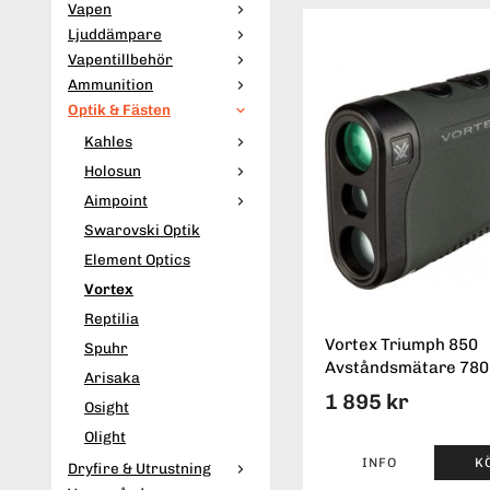
Vapen
Ljuddämpare
Vapentillbehör
Ammunition
Optik & Fästen
Kahles
Holosun
Aimpoint
Swarovski Optik
Element Optics
Vortex
Reptilia
Vortex Triumph 850
Spuhr
Avståndsmätare 780
Arisaka
1 895 kr
Osight
Olight
INFO
K
Dryfire & Utrustning