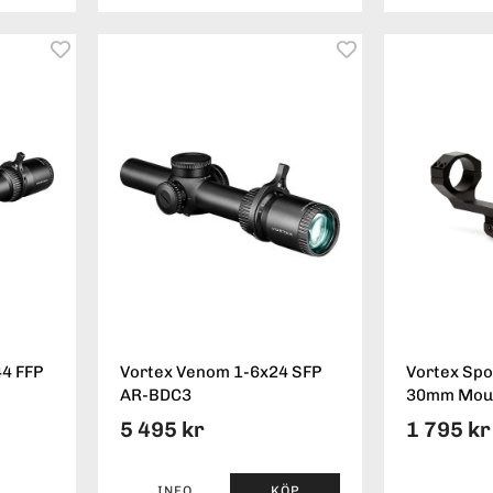
4 FFP
Vortex Venom 1-6x24 SFP
Vortex Spo
AR-BDC3
30mm Mou
5 495 kr
1 795 kr
INFO
KÖP