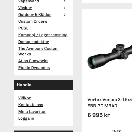
Vapenvård
Väskor
Outdoor & Kläder
Custom Orders
PCSL
Kampanj / Lagerrensning
Demoprodukter
The Armoury Custom
Works
Atlas Gunworks
Pickle Dynamics
Handla
Villkor
Vortex Venom 3-15x4
Kontakta oss
EBR-7C MRAD
Mina favoriter
6 995 kr
Logga in
INFO