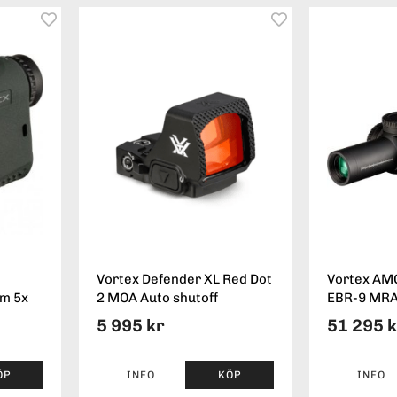
Vortex Defender XL Red Dot
Vortex AMG
m 5x
2 MOA Auto shutoff
EBR-9 MR
5 995 kr
51 295 
ÖP
INFO
KÖP
INFO