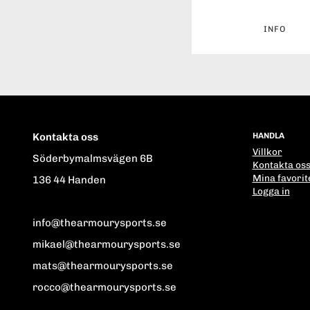
INFO
Kontakta oss
HANDLA
Villkor
Söderbymalmsvägen 6B
Kontakta os
Mina favorit
136 44 Handen
Logga in
info@thearmourysports.se
mikael@thearmourysports.se
mats@thearmourysports.se
rocco@thearmourysports.se