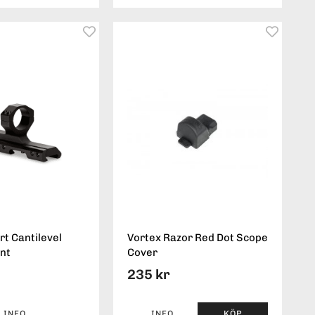
rt Cantilevel
Vortex Razor Red Dot Scope
nt
Cover
235 kr
INFO
INFO
KÖP