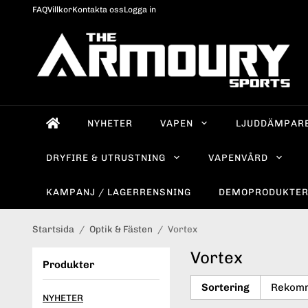
FAQ
Villkor
Kontakta oss
Logga in
NYHETER
VAPEN
LJUDDÄMPAR
DRYFIRE & UTRUSTNING
VAPENVÅRD
KAMPANJ / LAGERRENSNING
DEMOPRODUKTE
Startsida
/
Optik & Fästen
/
Vortex
Vortex
Produkter
Sortering
NYHETER