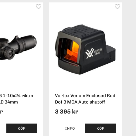
 1-10x24 riktm
Vortex Venom Enclosed Red
AD 34mm
Dot 3 MOA Auto shutoff
kr
3 395 kr
KÖP
INFO
KÖP