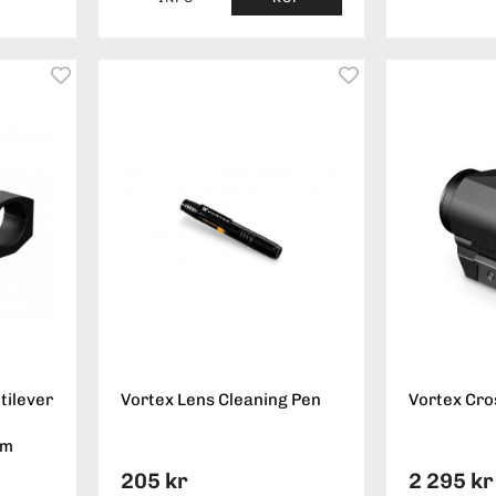
tilever
Vortex Lens Cleaning Pen
Vortex Cro
mm
205 kr
2 295 kr