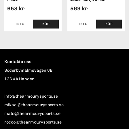
658 kr
569 kr
INFO
KÖP
INFO
KÖP
Kontakta oss
Söderbymalmsvägen 6B
136 44 Handen
info@thearmourysports.se
mikael@thearmourysports.se
mats@thearmourysports.se
rocco@thearmourysports.se