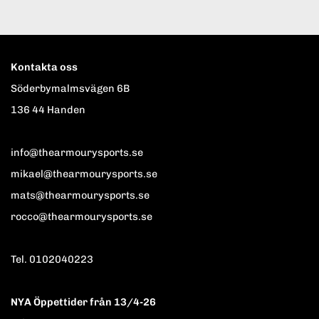
Kontakta oss
Söderbymalmsvägen 6B
136 44 Handen
info@thearmourysports.se
mikael@thearmourysports.se
mats@thearmourysports.se
rocco@thearmourysports.se
Tel. 0102040223
NYA Öppettider från 13/4-26