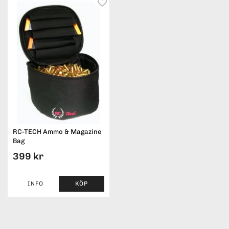
RC-TECH Ammo & Magazine
Bag
399 kr
INFO
KÖP