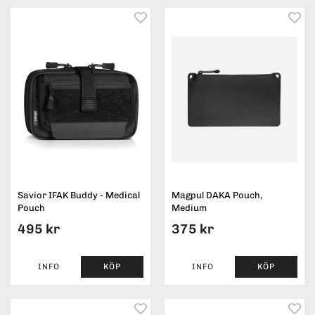
Savior IFAK Buddy - Medical
Magpul DAKA Pouch,
Pouch
Medium
495 kr
375 kr
INFO
KÖP
INFO
KÖP