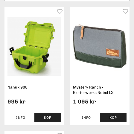
Nanuk 908
Mystery Ranch -
Kletterwerks Nobel LX
995 kr
1 095 kr
INFO
KÖP
INFO
KÖP