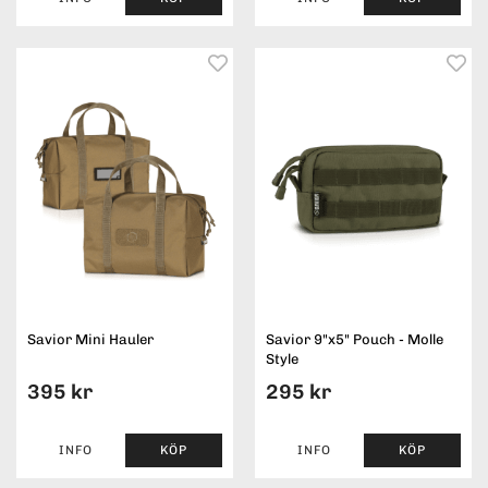
Savior Mini Hauler
Savior 9"x5" Pouch - Molle
Style
395 kr
295 kr
INFO
KÖP
INFO
KÖP