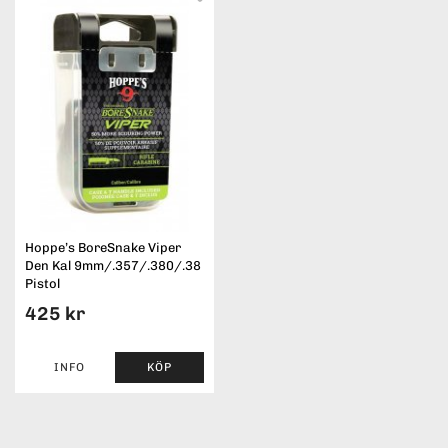
Hoppe’s BoreSnake Viper
Den Kal 9mm/.357/.380/.38
Pistol
425 kr
INFO
KÖP