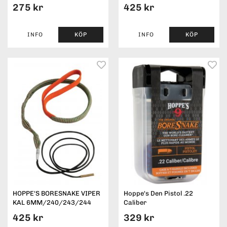
275 kr
425 kr
INFO
KÖP
INFO
KÖP
HOPPE'S BORESNAKE VIPER
Hoppe's Den Pistol .22
KAL 6MM/240/243/244
Caliber
425 kr
329 kr