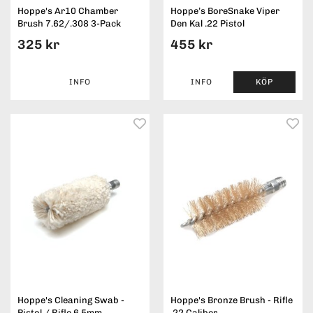
Hoppe's Ar10 Chamber
Hoppe’s BoreSnake Viper
Brush 7.62/.308 3-Pack
Den Kal .22 Pistol
325 kr
455 kr
INFO
INFO
KÖP
Hoppe's Cleaning Swab -
Hoppe's Bronze Brush - Rifle
Pistol / Rifle 6.5mm,
.22 Caliber