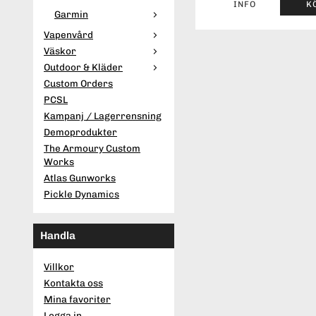
INFO
K
Garmin
Vapenvård
Väskor
Outdoor & Kläder
Custom Orders
PCSL
Kampanj / Lagerrensning
Demoprodukter
The Armoury Custom
Works
Atlas Gunworks
Pickle Dynamics
Handla
Villkor
Kontakta oss
Mina favoriter
Logga in