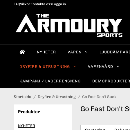
FAQ
Villkor
Kontakta oss
Logga in
NYHETER
VAPEN
LJUDDÄMPAR
DRYFIRE & UTRUSTNING
VAPENVÅRD
KAMPANJ / LAGERRENSNING
DEMOPRODUKTE
Startsida
/
Dryfire & Utrustning
/
Go Fast Don't Suck
Go Fast Don't 
Produkter
NYHETER