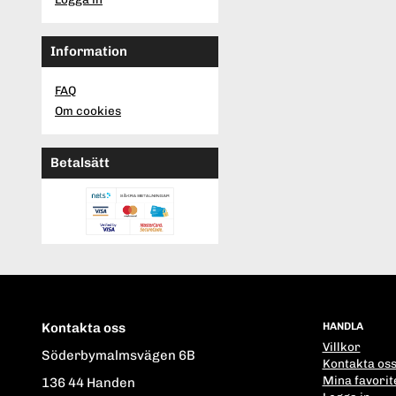
Information
FAQ
Om cookies
Betalsätt
Kontakta oss
HANDLA
Villkor
Söderbymalmsvägen 6B
Kontakta os
Mina favorit
136 44 Handen