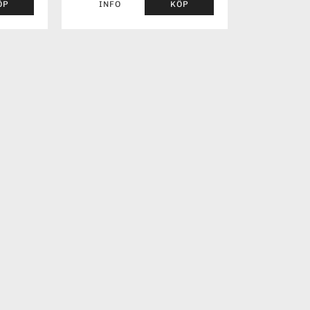
ÖP
INFO
KÖP