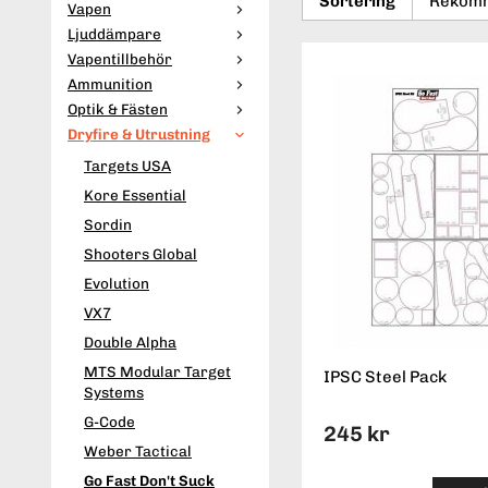
Sortering
Vapen
Ljuddämpare
Vapentillbehör
Ammunition
Optik & Fästen
Dryfire & Utrustning
Targets USA
Kore Essential
Sordin
Shooters Global
Evolution
VX7
Double Alpha
MTS Modular Target
IPSC Steel Pack
Systems
G-Code
245 kr
Weber Tactical
Go Fast Don't Suck