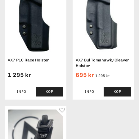
VX7 P10 Race Holster
VX7 Bul Tomahawk/Cleaver
Holster
1 295 kr
695 kr
1 295 kr
INFO
KÖP
INFO
KÖP