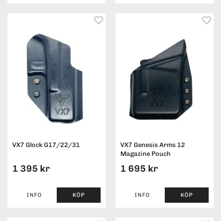
VX7 Glock G17/22/31
VX7 Genesis Arms 12
Magazine Pouch
1 395 kr
1 695 kr
INFO
KÖP
INFO
KÖP