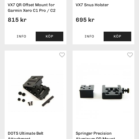
VX7 QR Offset Mount for
VX7 Snus Holster
Garmin Xero C1 Pro / C2
815 kr
695 kr
INFO
KÖP
INFO
KÖP
DOTS Ultimate Belt
Springer Precision
Attachment
Aluminum QD Mount