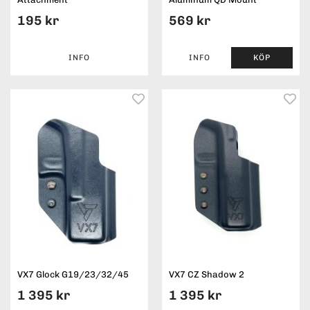
195 kr
569 kr
INFO
INFO
KÖP
VX7 Glock G19/23/32/45
VX7 CZ Shadow 2
1 395 kr
1 395 kr