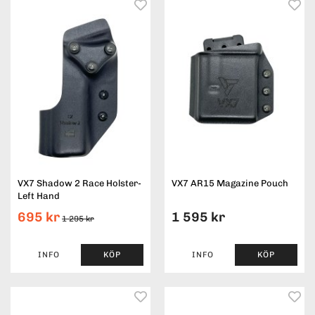
VX7 Shadow 2 Race Holster-
VX7 AR15 Magazine Pouch
Left Hand
695 kr
1 595 kr
1 295 kr
INFO
KÖP
INFO
KÖP