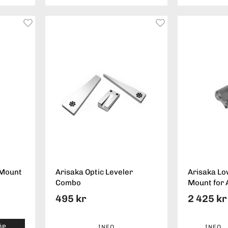
 Mount
Arisaka Optic Leveler
Arisaka Lo
Combo
Mount for 
495 kr
2 425 kr
ÖP
INFO
INFO