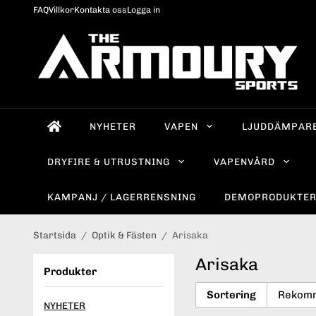
FAQ
Villkor
Kontakta oss
Logga in
NYHETER
VAPEN
LJUDDÄMPAR
DRYFIRE & UTRUSTNING
VAPENVÅRD
KAMPANJ / LAGERRENSNING
DEMOPRODUKTE
Startsida
/
Optik & Fästen
/
Arisaka
Arisaka
Produkter
Sortering
NYHETER