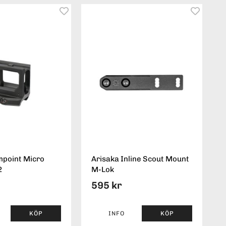
mpoint Micro
Arisaka Inline Scout Mount
2
M-Lok
595 kr
KÖP
INFO
KÖP