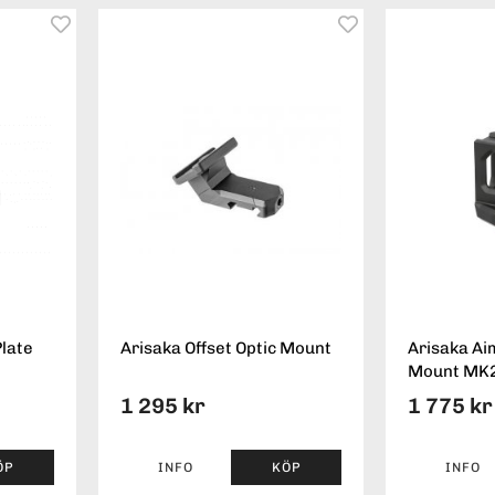
Plate
Arisaka Offset Optic Mount
Arisaka Ai
Mount MK
1 295 kr
1 775 kr
ÖP
INFO
KÖP
INFO