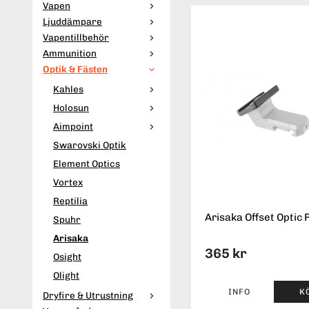
Vapen
Ljuddämpare
Vapentillbehör
Ammunition
Optik & Fästen
Kahles
Holosun
Aimpoint
Swarovski Optik
Element Optics
Vortex
Reptilia
Arisaka Offset Optic 
Spuhr
Arisaka
365 kr
Osight
Olight
INFO
K
Dryfire & Utrustning