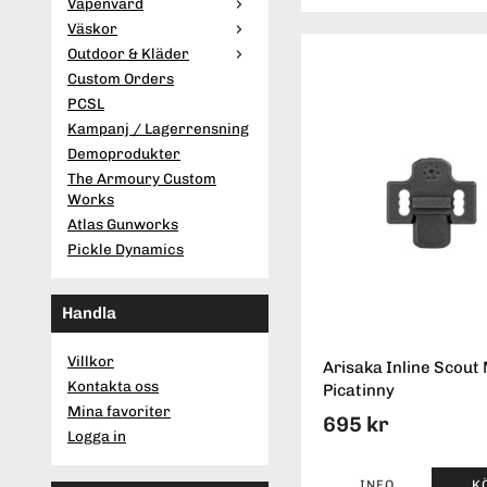
Vapenvård
Väskor
Outdoor & Kläder
Custom Orders
PCSL
Kampanj / Lagerrensning
Demoprodukter
The Armoury Custom
Works
Atlas Gunworks
Pickle Dynamics
Handla
Villkor
Arisaka Inline Scout
Kontakta oss
Picatinny
Mina favoriter
695 kr
Logga in
INFO
K