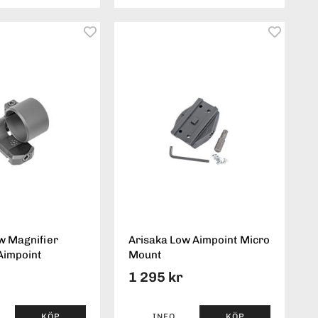
w Magnifier
Arisaka Low Aimpoint Micro
Aimpoint
Mount
1 295 kr
KÖP
INFO
KÖP