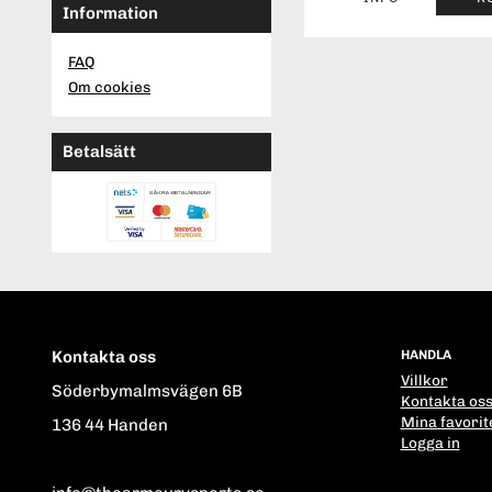
Information
FAQ
Om cookies
Betalsätt
Kontakta oss
HANDLA
Villkor
Söderbymalmsvägen 6B
Kontakta os
Mina favorit
136 44 Handen
Logga in