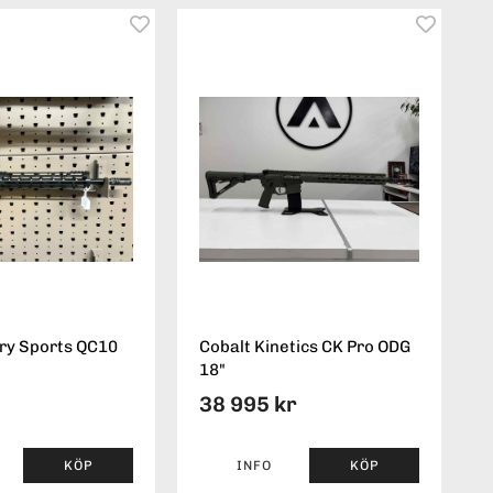
ry Sports QC10
Cobalt Kinetics CK Pro ODG
18"
38 995 kr
KÖP
INFO
KÖP