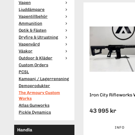
Vapen
Ljuddämpare
Vapentillbehör
Ammunition
Optik & Fästen
Dryfire & Utrustning
Vapenvård
Väskor
Outdoor & Kläder
Custom Orders
PCSL
Kampanj / Lagerrensning
Demoprodukter
The Armoury Custom
Iron City Rifleworks 
Works
Atlas Gunworks
43 995 kr
Pickle Dynamics
INFO
Handla