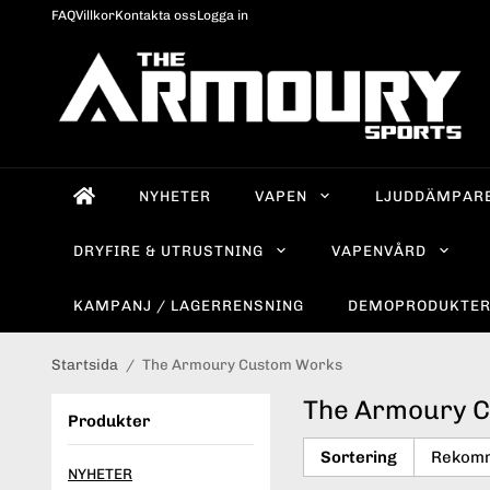
FAQ
Villkor
Kontakta oss
Logga in
NYHETER
VAPEN
LJUDDÄMPAR
DRYFIRE & UTRUSTNING
VAPENVÅRD
KAMPANJ / LAGERRENSNING
DEMOPRODUKTE
Startsida
/
The Armoury Custom Works
The Armoury 
Produkter
Sortering
NYHETER