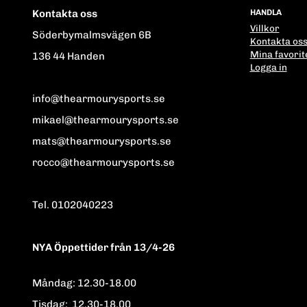
Kontakta oss
HANDLA
Villkor
Söderbymalmsvägen 6B
Kontakta os
Mina favorit
136 44 Handen
Logga in
info@thearmourysports.se
mikael@thearmourysports.se
mats@thearmourysports.se
rocco@thearmourysports.se
Tel. 0102040223
NYA Öppettider från 13/4-26
Måndag: 12.30-18.00
Tisdag: 12.30-18.00