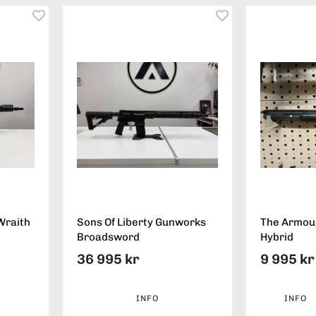
Wraith
Sons Of Liberty Gunworks
The Armou
Broadsword
Hybrid
36 995 kr
9 995 kr
INFO
INFO