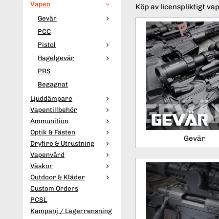
Vapen
Köp av licenspliktigt vap
Gevär
PCC
Pistol
Hagelgevär
PRS
Begagnat
Ljuddämpare
Vapentillbehör
Ammunition
Optik & Fästen
Gevär
Dryfire & Utrustning
Vapenvård
Väskor
Outdoor & Kläder
Custom Orders
PCSL
Kampanj / Lagerrensning