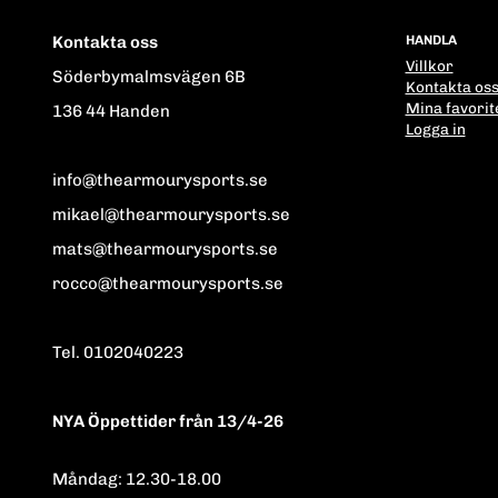
Kontakta oss
HANDLA
Villkor
Söderbymalmsvägen 6B
Kontakta os
Mina favorit
136 44 Handen
Logga in
info@thearmourysports.se
mikael@thearmourysports.se
mats@thearmourysports.se
rocco@thearmourysports.se
Tel. 0102040223
NYA Öppettider från 13/4-26
Måndag: 12.30-18.00