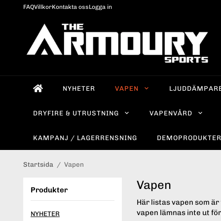
FAQ
Villkor
Kontakta oss
Logga in
NYHETER
VAPEN
LJUDDÄMPAR
DRYFIRE & UTRUSTNING
VAPENVÅRD
KAMPANJ / LAGERRENSNING
DEMOPRODUKTE
Startsida
/
Vapen
Vapen
Produkter
Här listas vapen som är 
vapen lämnas inte ut för
NYHETER