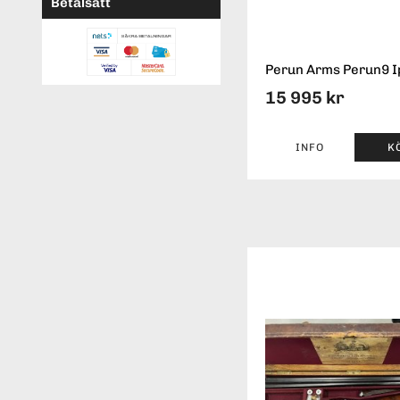
Betalsätt
Perun Arms Perun9 I
15 995 kr
INFO
K