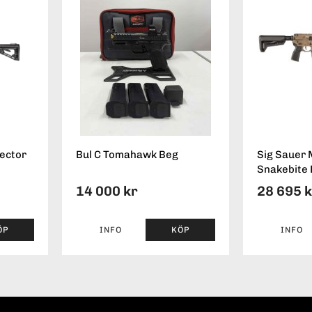
tector
Bul C Tomahawk Beg
Sig Sauer
Snakebite
14 000 kr
28 695 
ÖP
INFO
KÖP
INFO