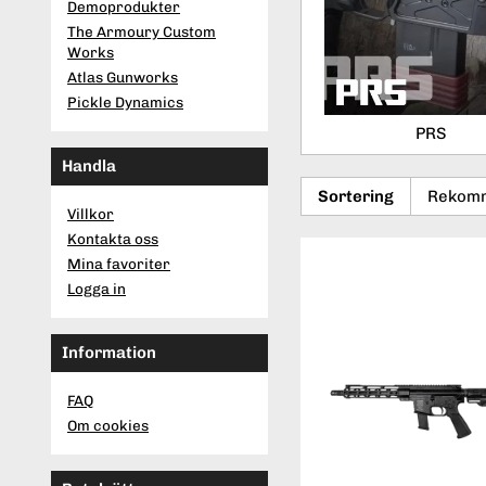
Demoprodukter
The Armoury Custom
Works
Atlas Gunworks
Pickle Dynamics
PRS
Handla
Sortering
Villkor
Kontakta oss
Mina favoriter
Logga in
Information
FAQ
Om cookies