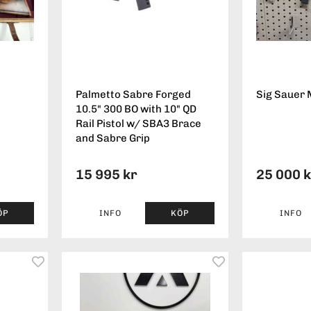
Palmetto Sabre Forged
Sig Sauer
10.5" 300 BO with 10" QD
Rail Pistol w/ SBA3 Brace
and Sabre Grip
15 995 kr
25 000 
ÖP
INFO
KÖP
INFO