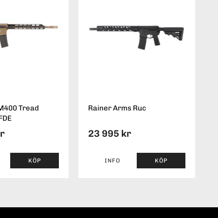
 M400 Tread
Rainer Arms Ruc
 FDE
kr
23 995 kr
KÖP
INFO
KÖP