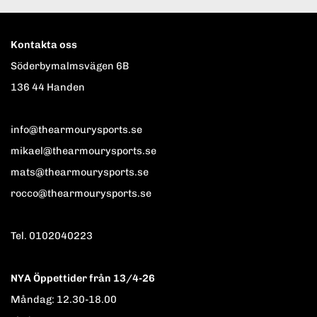
Kontakta oss
Söderbymalmsvägen 6B
136 44 Handen
info@thearmourysports.se
mikael@thearmourysports.se
mats@thearmourysports.se
rocco@thearmourysports.se
Tel. 0102040223
NYA Öppettider från 13/4-26
Måndag: 12.30-18.00