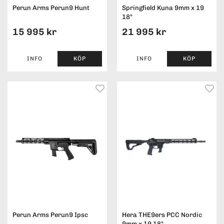
Perun Arms Perun9 Hunt
Springfield Kuna 9mm x 19
18"
15 995 kr
21 995 kr
INFO
KÖP
INFO
KÖP
Perun Arms Perun9 Ipsc
Hera THE9ers PCC Nordic
9mm x 19 18"