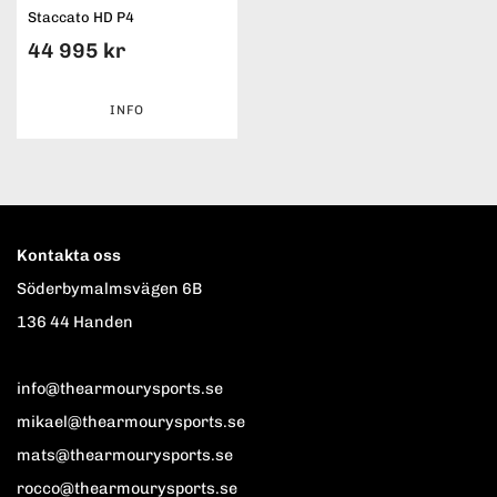
Staccato HD P4
44 995 kr
INFO
Kontakta oss
Söderbymalmsvägen 6B
136 44 Handen
info@thearmourysports.se
mikael@thearmourysports.se
mats@thearmourysports.se
rocco@thearmourysports.se