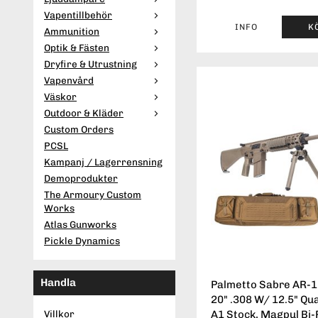
Vapentillbehör
INFO
K
Ammunition
Optik & Fästen
Dryfire & Utrustning
Vapenvård
Väskor
Outdoor & Kläder
Custom Orders
PCSL
Kampanj / Lagerrensning
Demoprodukter
The Armoury Custom
Works
Atlas Gunworks
Pickle Dynamics
Handla
Palmetto Sabre AR-10
20" .308 W/ 12.5" Qua
Villkor
A1 Stock, Magpul Bi-