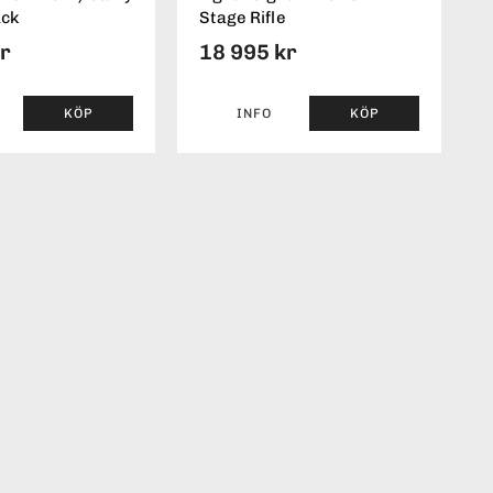
ack
Stage Rifle
kr
18 995 kr
KÖP
INFO
KÖP