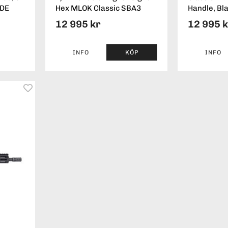
FDE
Hex MLOK Classic SBA3
Handle, Bl
12 995 kr
12 995 
INFO
KÖP
INFO