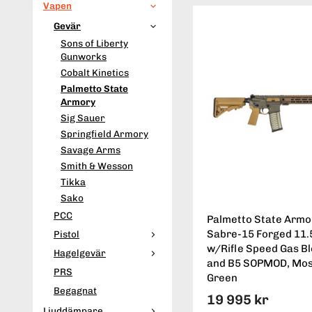
Vapen
Gevär
Sons of Liberty
Gunworks
Cobalt Kinetics
Palmetto State
Armory
Sig Sauer
Springfield Armory
Savage Arms
Smith & Wesson
Tikka
Sako
PCC
Palmetto State Armo
Sabre-15 Forged 11.5
Pistol
w/Rifle Speed Gas B
Hagelgevär
and B5 SOPMOD, Mo
PRS
Green
Begagnat
19 995 kr
Ljuddämpare