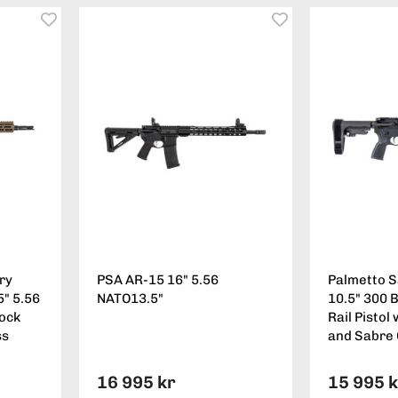
ry
PSA AR-15 16" 5.56
Palmetto 
" 5.56
NATO13.5"
10.5" 300 
lock
Rail Pisto
ss
and Sabre 
16 995 kr
15 995 