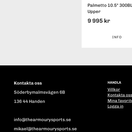
Palmetto 10.5" 300B
Upper
9 995 kr
INFO
Kontakta oss
HANDLA
Villkor
Söderbymalmsvägen 6B
Kontakta os
Mina favorit
136 44 Handen
Logga in
info@thearmourysports.se
mikael@thearmourysports.se