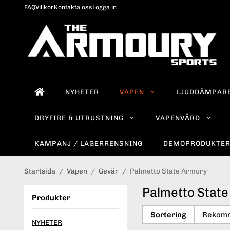
FAQ
Villkor
Kontakta oss
Logga in
NYHETER
VAPEN
LJUDDÄMPAR
DRYFIRE & UTRUSTNING
VAPENVÅRD
KAMPANJ / LAGERRENSNING
DEMOPRODUKTE
Startsida
/
Vapen
/
Gevär
/
Palmetto State Armory
Palmetto Stat
Produkter
Sortering
NYHETER