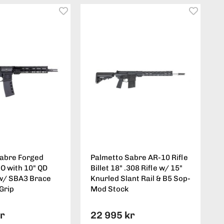
Sabre Forged
Palmetto Sabre AR-10 Rifle
BO with 10" QD
Billet 18" .308 Rifle w/ 15"
l w/ SBA3 Brace
Knurled Slant Rail & B5 Sop-
Grip
Mod Stock
kr
22 995 kr