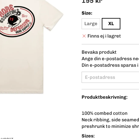
195 kr
Size:
Large
XL
Finns ej i lagret
Bevaka produkt
Ange din e-postadress ned
Din e-postadress sparas i 
Produktbeskrivning:
100% combed cotton
Neck ribbing, side seamed
preshrunk to minimize sh
Sizes: