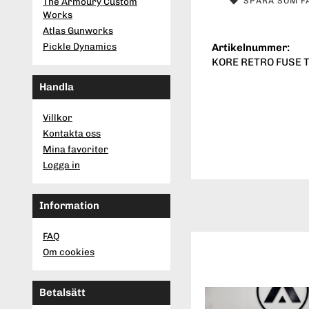
SPARA SOM F
The Armoury Custom
Works
Atlas Gunworks
Pickle Dynamics
Artikelnummer:
KORE RETRO FUSE T
Handla
Villkor
Kontakta oss
Mina favoriter
Logga in
Information
FAQ
Om cookies
Betalsätt