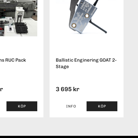
ms RUC Pack
Ballistic Enginering GOAT 2-
Stage
kr
3 695 kr
KÖP
INFO
KÖP