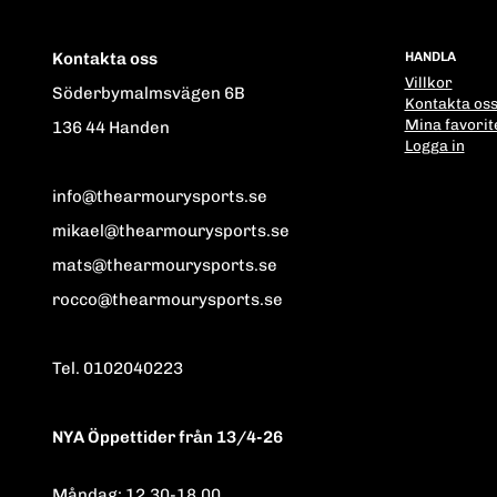
Kontakta oss
HANDLA
Villkor
Söderbymalmsvägen 6B
Kontakta os
Mina favorit
136 44 Handen
Logga in
info@thearmourysports.se
mikael@thearmourysports.se
mats@thearmourysports.se
rocco@thearmourysports.se
Tel. 0102040223
NYA Öppettider från 13/4-26
Måndag: 12.30-18.00