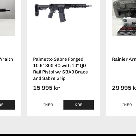
Wraith
Palmetto Sabre Forged
Rainier Ar
10.5" 300 BO with 10" QD
Rail Pistol w/ SBA3 Brace
and Sabre Grip
15 995 kr
29 995 
ÖP
INFO
KÖP
INFO