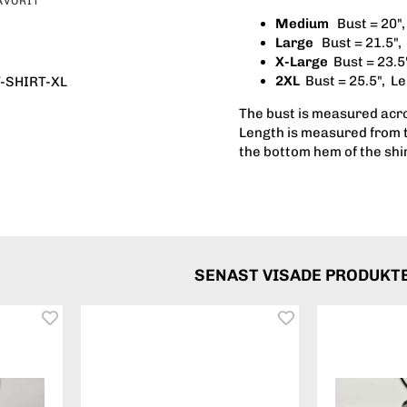
AVORIT
Medium
Bust = 20",
Large
Bust = 21.5",
X-Large
Bust = 23.5
2XL
Bust = 25.5", L
-SHIRT-XL
The bust is measured acro
Length is measured from t
the bottom hem of the shi
SENAST VISADE PRODUKT