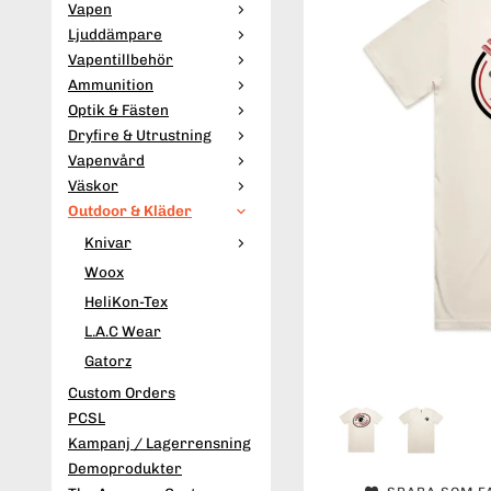
Vapen
Ljuddämpare
Vapentillbehör
Ammunition
Optik & Fästen
Dryfire & Utrustning
Vapenvård
Väskor
Outdoor & Kläder
Knivar
Woox
HeliKon-Tex
L.A.C Wear
Gatorz
Custom Orders
PCSL
Kampanj / Lagerrensning
Demoprodukter