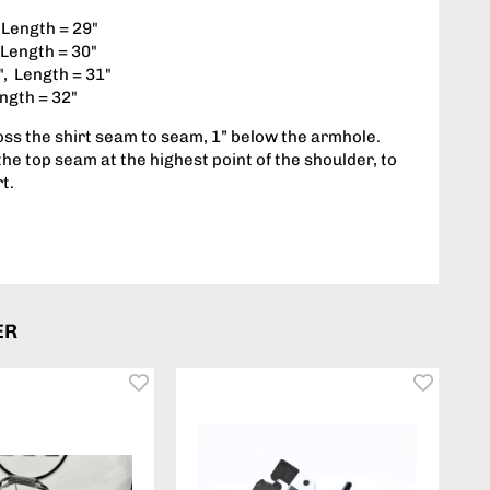
 Length = 29"
 Length = 30"
", Length = 31"
ength = 32"
ss the shirt seam to seam, 1” below the armhole.
he top seam at the highest point of the shoulder, to
rt.
ER