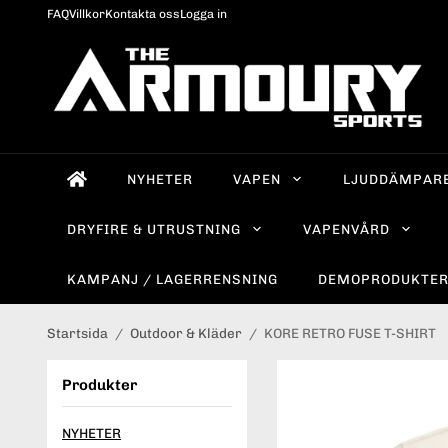
FAQ
Villkor
Kontakta oss
Logga in
NYHETER
VAPEN
LJUDDÄMPAR
DRYFIRE & UTRUSTNING
VAPENVÅRD
KAMPANJ / LAGERRENSNING
DEMOPRODUKTE
Startsida
/
Outdoor & Kläder
/
KORE RETRO FUSE T-SHIRT
Produkter
NYHETER