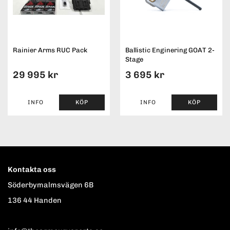
Rainier Arms RUC Pack
Ballistic Enginering GOAT 2-
Stage
29 995 kr
3 695 kr
INFO
KÖP
INFO
KÖP
Kontakta oss
Söderbymalmsvägen 6B
136 44 Handen