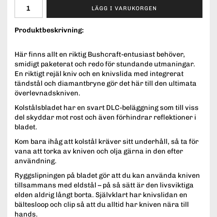
LÄGG I VARUKORGEN
Produktbeskrivning:
Här finns allt en riktig Bushcraft-entusiast behöver,
smidigt paketerat och redo för stundande utmaningar.
En riktigt rejäl kniv och en knivslida med integrerat
tändstål och diamantbryne gör det här till den ultimata
överlevnadskniven.
Kolstålsbladet har en svart DLC-beläggning som till viss
del skyddar mot rost och även förhindrar reflektioner i
bladet.
Kom bara ihåg att kolstål kräver sitt underhåll, så ta för
vana att torka av kniven och olja gärna in den efter
användning.
Ryggslipningen på bladet gör att du kan använda kniven
tillsammans med eldstål – på så sätt är den livsviktiga
elden aldrig långt borta. Självklart har knivslidan en
bältesloop och clip så att du alltid har kniven nära till
hands.