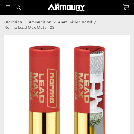
Startsida
/
Ammunition
/
Ammunition Hagel
/
Norma Lead Max Match 28