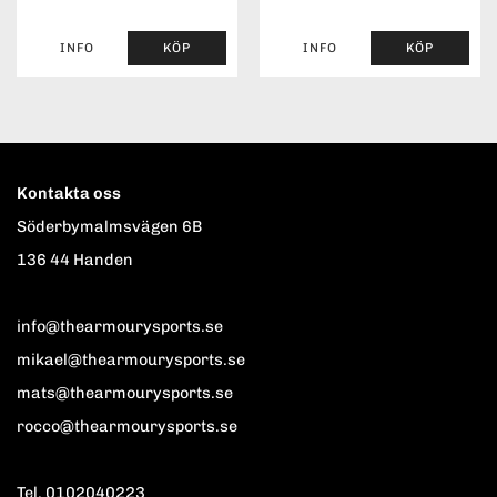
INFO
KÖP
INFO
KÖP
Kontakta oss
Söderbymalmsvägen 6B
136 44 Handen
info@thearmourysports.se
mikael@thearmourysports.se
mats@thearmourysports.se
rocco@thearmourysports.se
Tel. 0102040223