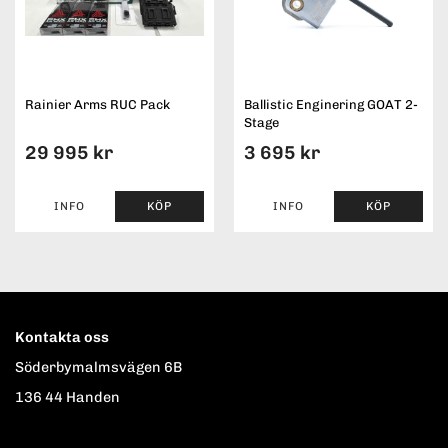
Rainier Arms RUC Pack
Ballistic Enginering GOAT 2-
Stage
29 995 kr
3 695 kr
INFO
KÖP
INFO
KÖP
Kontakta oss
Söderbymalmsvägen 6B
136 44 Handen