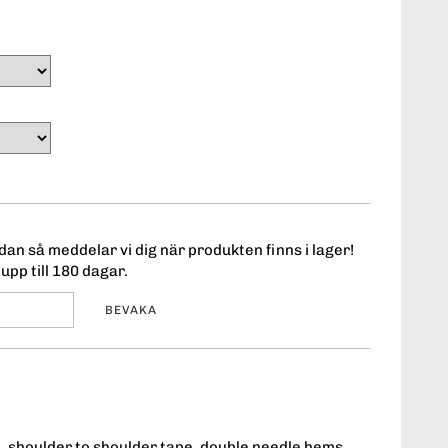
an så meddelar vi dig när produkten finns i lager!
upp till 180 dagar.
BEVAKA
, shoulder to shoulder tape, double needle hems,