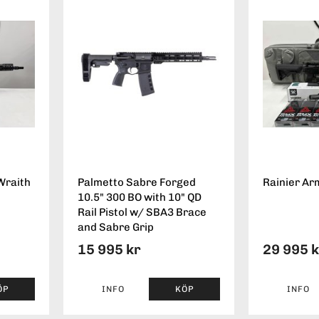
Wraith
Palmetto Sabre Forged
Rainier Ar
10.5" 300 BO with 10" QD
Rail Pistol w/ SBA3 Brace
and Sabre Grip
15 995 kr
29 995 
ÖP
INFO
KÖP
INFO