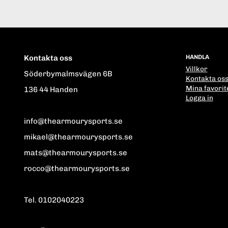
Kontakta oss
HANDLA
Villkor
Söderbymalmsvägen 6B
Kontakta os
Mina favorit
136 44 Handen
Logga in
info@thearmourysports.se
mikael@thearmourysports.se
mats@thearmourysports.se
rocco@thearmourysports.se
Tel. 0102040223