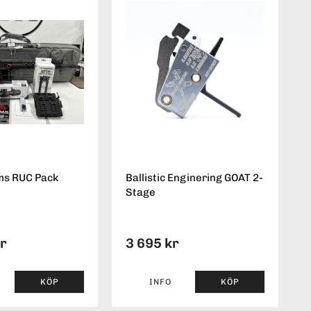
ms RUC Pack
Ballistic Enginering GOAT 2-
Stage
kr
3 695 kr
KÖP
INFO
KÖP