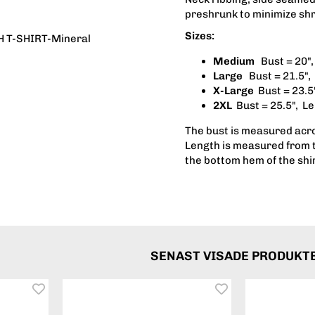
preshrunk to minimize sh
Sizes:
 T-SHIRT-Mineral
Medium
Bust = 20",
Large
Bust = 21.5",
X-Large
Bust = 23.5
2XL
Bust = 25.5", L
The bust is measured acro
Length is measured from t
the bottom hem of the shi
SENAST VISADE PRODUKT