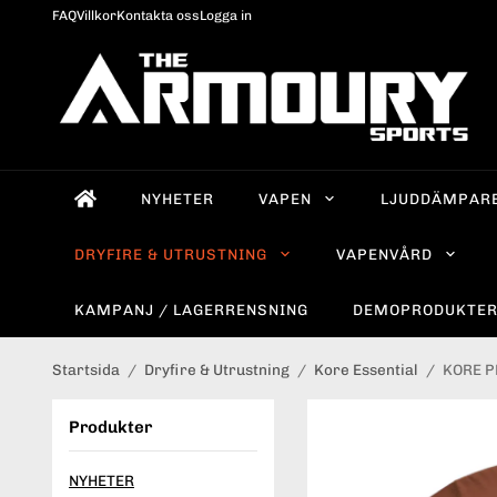
FAQ
Villkor
Kontakta oss
Logga in
NYHETER
VAPEN
LJUDDÄMPAR
DRYFIRE & UTRUSTNING
VAPENVÅRD
KAMPANJ / LAGERRENSNING
DEMOPRODUKTE
Startsida
/
Dryfire & Utrustning
/
Kore Essential
/
KORE P
Produkter
NYHETER