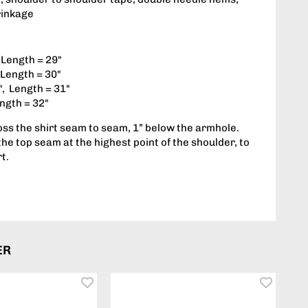
rinkage
 Length = 29"
 Length = 30"
", Length = 31"
ength = 32"
ss the shirt seam to seam, 1” below the armhole.
he top seam at the highest point of the shoulder, to
rt.
ER