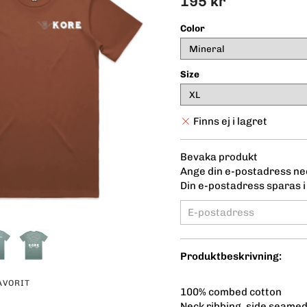
195 kr
Color
Size
Finns ej i lagret
Bevaka produkt
Ange din e-postadress ned
Din e-postadress sparas i 
Produktbeskrivning:
AVORIT
100% combed cotton
Neck ribbing, side seamed