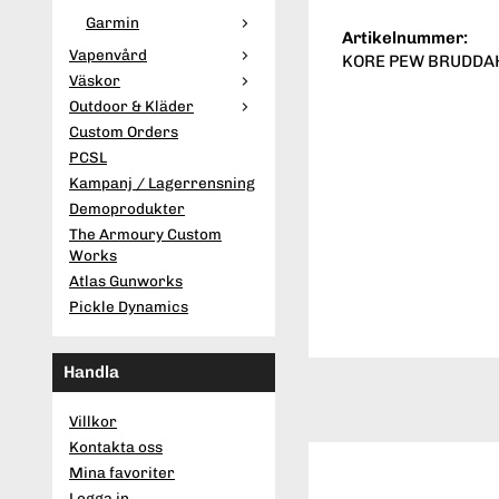
Garmin
Artikelnummer:
Vapenvård
KORE PEW BRUDDAH
Väskor
Outdoor & Kläder
Custom Orders
PCSL
Kampanj / Lagerrensning
Demoprodukter
The Armoury Custom
Works
Atlas Gunworks
Pickle Dynamics
Handla
Villkor
Kontakta oss
Mina favoriter
Logga in