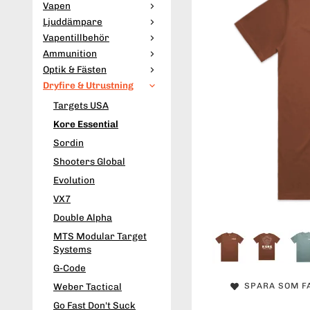
Vapen
Ljuddämpare
Vapentillbehör
Ammunition
Optik & Fästen
Dryfire & Utrustning
Targets USA
Kore Essential
Sordin
Shooters Global
Evolution
VX7
Double Alpha
MTS Modular Target
Systems
G-Code
SPARA SOM F
Weber Tactical
Go Fast Don't Suck