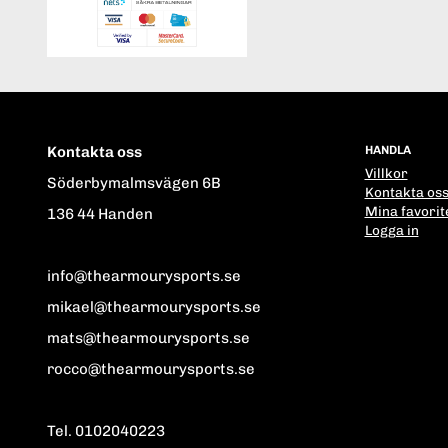
Kontakta oss
HANDLA
Villkor
Söderbymalmsvägen 6B
Kontakta os
Mina favorit
136 44 Handen
Logga in
info@thearmourysports.se
mikael@thearmourysports.se
mats@thearmourysports.se
rocco@thearmourysports.se
Tel. 0102040223