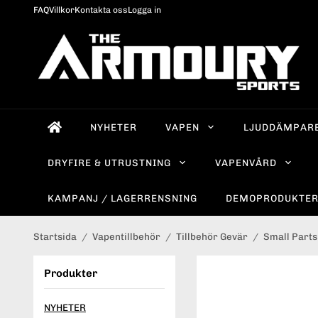
FAQ
Villkor
Kontakta oss
Logga in
NYHETER
VAPEN
LJUDDÄMPAR
DRYFIRE & UTRUSTNING
VAPENVÅRD
KAMPANJ / LAGERRENSNING
DEMOPRODUKTE
Startsida
/
Vapentillbehör
/
Tillbehör Gevär
/
Small Parts
Produkter
NYHETER