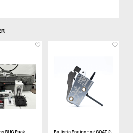
ER
ms RUC Pack
Ballistic Enginering GOAT 2-