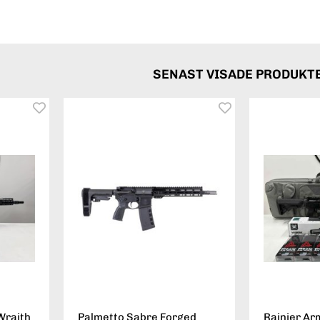
SENAST VISADE PRODUKT
Wraith
Palmetto Sabre Forged
Rainier Ar