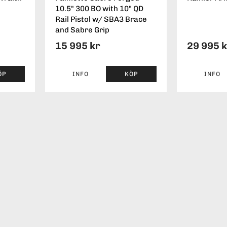
10.5" 300 BO with 10" QD
Rail Pistol w/ SBA3 Brace
and Sabre Grip
15 995 kr
29 995 
ÖP
INFO
KÖP
INFO