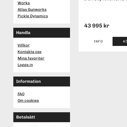
Works
Atlas Gunworks
Pickle Dynamics
43 995 kr
Handla
INFO
K
Villkor
Kontakta oss
Mina favoriter
Logga in
Information
FAQ
Om cookies
Betalsätt