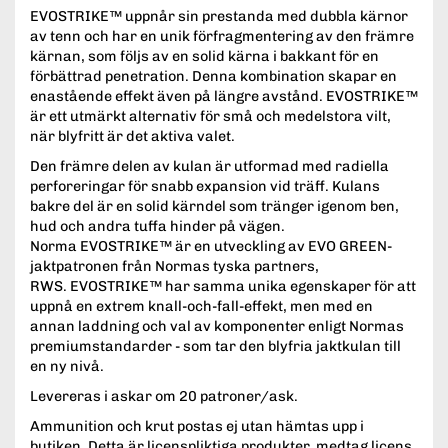
EVOSTRIKE™ uppnår sin prestanda med dubbla kärnor
av tenn och har en unik förfragmentering av den främre
kärnan, som följs av en solid kärna i bakkant för en
förbättrad penetration. Denna kombination skapar en
enastående effekt även på längre avstånd. EVOSTRIKE™
är ett utmärkt alternativ för små och medelstora vilt,
när blyfritt är det aktiva valet.
Den främre delen av kulan är utformad med radiella
perforeringar för snabb expansion vid träff. Kulans
bakre del är en solid kärndel som tränger igenom ben,
hud och andra tuffa hinder på vägen.
Norma EVOSTRIKE™ är en utveckling av EVO GREEN-
jaktpatronen från Normas tyska partners,
RWS. EVOSTRIKE™ har samma unika egenskaper för att
uppnå en extrem knall-och-fall-effekt, men med en
annan laddning och val av komponenter enligt Normas
premiumstandarder - som tar den blyfria jaktkulan till
en ny nivå.
Levereras i askar om 20 patroner/ask.
Ammunition och krut postas ej utan hämtas upp i
butiken. Detta är licenspliktiga produkter, medtag licens