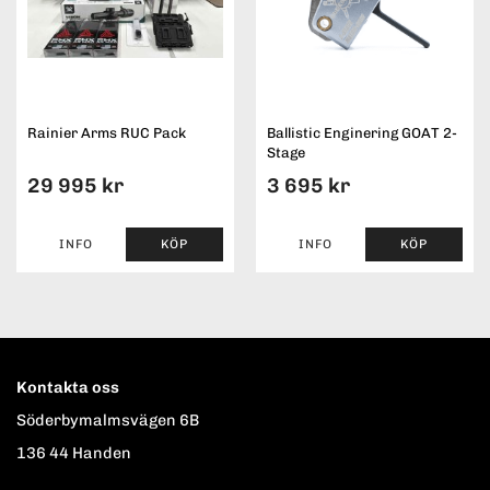
Rainier Arms RUC Pack
Ballistic Enginering GOAT 2-
Stage
29 995 kr
3 695 kr
INFO
KÖP
INFO
KÖP
Kontakta oss
Söderbymalmsvägen 6B
136 44 Handen