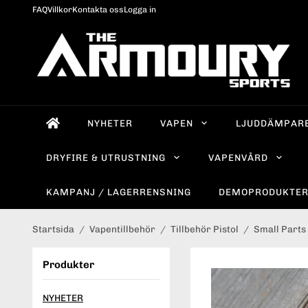
FAQ
Villkor
Kontakta oss
Logga in
NYHETER
VAPEN
LJUDDÄMPAR
DRYFIRE & UTRUSTNING
VAPENVÅRD
KAMPANJ / LAGERRENSNING
DEMOPRODUKTE
Startsida
/
Vapentillbehör
/
Tillbehör Pistol
/
Small Parts
Produkter
NYHETER