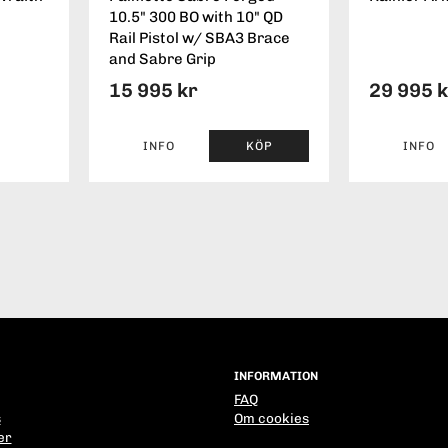
10.5" 300 BO with 10" QD
Rail Pistol w/ SBA3 Brace
and Sabre Grip
15 995 kr
29 995 
INFO
KÖP
INFO
INFORMATION
FAQ
s
Om cookies
er