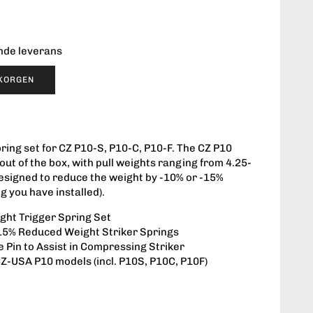
ende leverans
UKORGEN
ring set for CZ P10-S, P10-C, P10-F. The CZ P10
 out of the box, with pull weights ranging from 4.25-
designed to reduce the weight by -10% or -15%
g you have installed).
ht Trigger Spring Set
15% Reduced Weight Striker Springs
e Pin to Assist in Compressing Striker
Z-USA P10 models (incl. P10S, P10C, P10F)