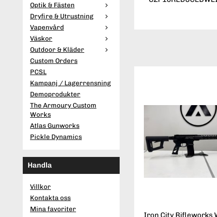
Optik & Fästen
Dryfire & Utrustning
Vapenvård
Väskor
Outdoor & Kläder
Custom Orders
PCSL
Kampanj / Lagerrensning
Demoprodukter
The Armoury Custom
Works
Atlas Gunworks
Pickle Dynamics
Handla
Villkor
Kontakta oss
Mina favoriter
Iron City Rifleworks 