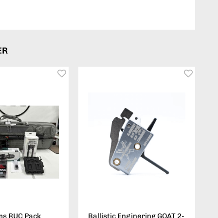
ER
ms RUC Pack
Ballistic Enginering GOAT 2-