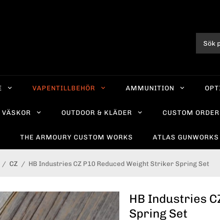
E
VAPENTILLBEHÖR
AMMUNITION
OPT
VÄSKOR
OUTDOOR & KLÄDER
CUSTOM ORDER
R
THE ARMOURY CUSTOM WORKS
ATLAS GUNWORKS
/
CZ
/
HB Industries CZ P10 Reduced Weight Striker Spring Set
HB Industries C
Spring Set