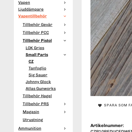
Vapen
Ljuddämpare
Vapentillbehör
Tillbehör Gevär
Tillbehör PCC
Tillbehör Pistol
LOK Grips
Small Parts
CZ
Tanfoglio
Sig Sauer
Johnny Glock
Atlas Gunworks
Tillbehör Hagel
Tillbehör PRS
SPARA SOM F
Magasin
Utrustning
Artikelnummer:
Ammunition
CZP10REDUCEDWEI