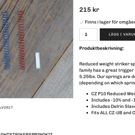
215 kr
Finns i lager för omgå
LÄGG I VAR
Produktbeskrivning:
Reduced weight striker sp
family has a great trigger
5.25lbs. Our springs are 
(depending on which sprin
CZ P10 Reduced Weig
Includes -10% and -
Includes Delrin Slav
AVORIT
Fits ALL CZ-UB and C
GHTSTRIKERSPRINGKIT