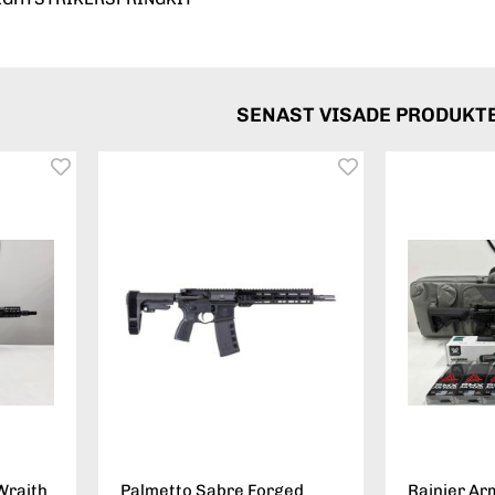
SENAST VISADE PRODUKT
Wraith
Palmetto Sabre Forged
Rainier Ar