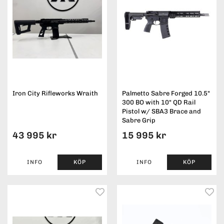
Iron City Rifleworks Wraith
Palmetto Sabre Forged 10.5"
300 BO with 10" QD Rail
Pistol w/ SBA3 Brace and
Sabre Grip
43 995 kr
15 995 kr
INFO
KÖP
INFO
KÖP