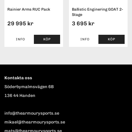
Rainier Arms RUC Pack
Ballistic Enginering GOAT 2-
Stage
29 995 kr
3 695 kr
INFO
KÖP
INFO
KÖP
Kontakta oss
Söderbymalmsvägen 6B
136 44 Handen
info@thearmourysports.se
mikael@thearmourysports.se
mats@thearmourysports.se