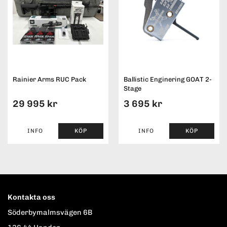
Rainier Arms RUC Pack
Ballistic Enginering GOAT 2-
Stage
29 995 kr
3 695 kr
INFO
KÖP
INFO
KÖP
Kontakta oss
Söderbymalmsvägen 6B