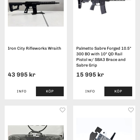
Iron City Rifleworks Wraith
Palmetto Sabre Forged 10.5"
300 BO with 10" QD Rail
Pistol w/ SBA3 Brace and
Sabre Grip
43 995 kr
15 995 kr
INFO
KÖP
INFO
KÖP