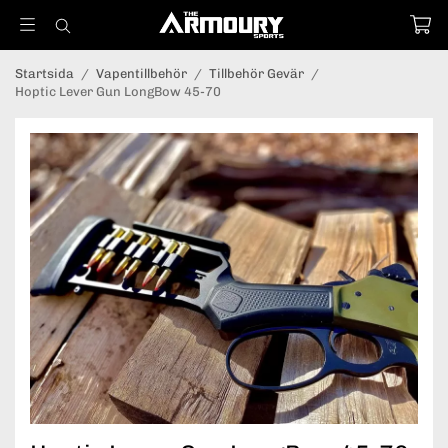
Startsida
/
Vapentillbehör
/
Tillbehör Gevär
/
Hoptic Lever Gun LongBow 45-70