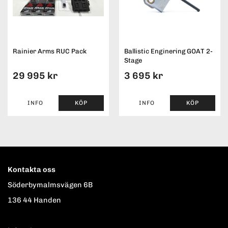
Rainier Arms RUC Pack
Ballistic Enginering GOAT 2-
Stage
29 995 kr
3 695 kr
INFO
KÖP
INFO
KÖP
Kontakta oss
Söderbymalmsvägen 6B
136 44 Handen