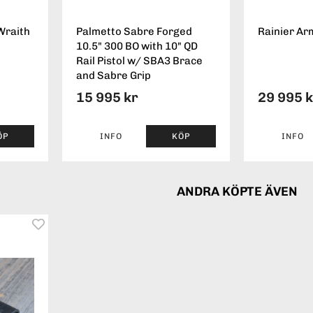
Wraith
Palmetto Sabre Forged
Rainier Ar
10.5" 300 BO with 10" QD
Rail Pistol w/ SBA3 Brace
and Sabre Grip
15 995 kr
29 995 
ÖP
INFO
KÖP
INFO
ANDRA KÖPTE ÄVEN