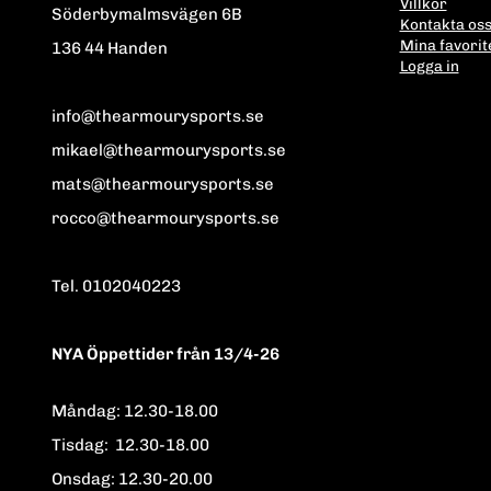
Villkor
Söderbymalmsvägen 6B
Kontakta os
Mina favorit
136 44 Handen
Logga in
info@thearmourysports.se
mikael@thearmourysports.se
mats@thearmourysports.se
rocco@thearmourysports.se
Tel. 0102040223
NYA Öppettider från 13/4-26
Måndag: 12.30-18.00
Tisdag: 12.30-18.00
Onsdag: 12.30-20.00