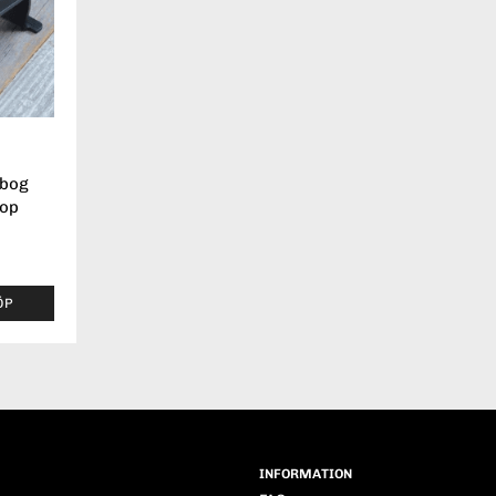
ibog
top
ÖP
INFORMATION