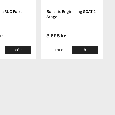
ms RUC Pack
Ballistic Enginering GOAT 2-
Stage
kr
3 695 kr
KÖP
INFO
KÖP