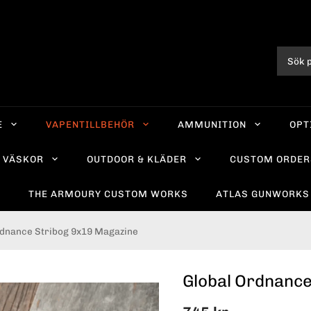
E
VAPENTILLBEHÖR
AMMUNITION
OPT
VÄSKOR
OUTDOOR & KLÄDER
CUSTOM ORDER
R
THE ARMOURY CUSTOM WORKS
ATLAS GUNWORKS
rdnance Stribog 9x19 Magazine
Global Ordnance