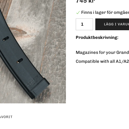
745 kr
Finns i lager för omgå
LÄGG I VAR
Produktbeskrivning:
Magazines for your Grand
Compatible with all A1/A
AVORIT