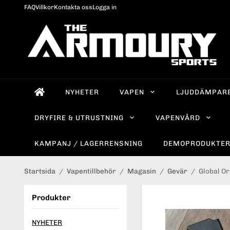
FAQ
Villkor
Kontakta oss
Logga in
NYHETER
VAPEN
LJUDDÄMPAR
DRYFIRE & UTRUSTNING
VAPENVÅRD
KAMPANJ / LAGERRENSNING
DEMOPRODUKTE
Startsida
/
Vapentillbehör
/
Magasin
/
Gevär
/
Global O
Produkter
NYHETER