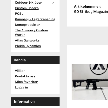
Outdoor & Kläder
Artikelnummer:
Custom Orders
GO Stribog Magazi
PCSL
Kampanj / Lagerrensning
Demoprodukter
The Armoury Custom
Works
Atlas Gunworks
Pickle Dynamics
Handla
Villkor
Kontakta oss
Mina favoriter
Logga in
Information