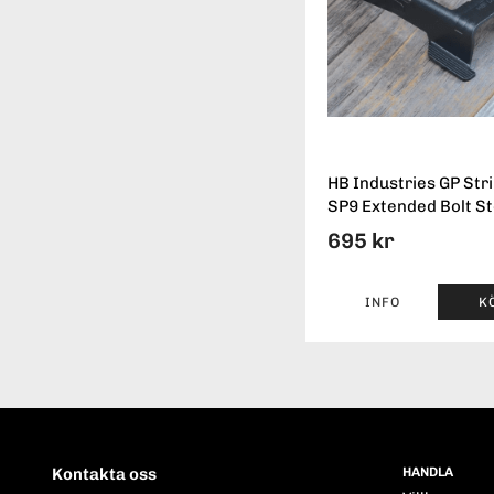
HB Industries GP Str
SP9 Extended Bolt S
695 kr
INFO
K
Kontakta oss
HANDLA