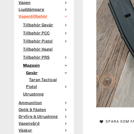
Vapen
Ljuddämpare
Vapentillbehör
Tillbehör Gevär
Tillbehör PCC
Tillbehör Pistol
Tillbehör Hagel
Tillbehör PRS
Magasin
Gevär
Taran Tactical
Pistol
Utrustning
Ammunition
Optik & Fästen
Dryfire & Utrustning
SPARA SOM F
Vapenvård
Väskor