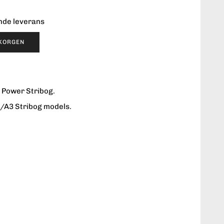
ende leverans
UKORGEN
 Power Stribog.
2/A3 Stribog models.