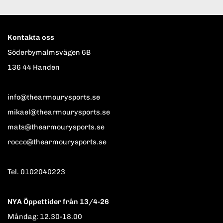
Kontakta oss
Söderbymalmsvägen 6B
136 44 Handen
info@thearmourysports.se
mikael@thearmourysports.se
mats@thearmourysports.se
rocco@thearmourysports.se
Tel. 0102040223
NYA Öppettider från 13/4-26
Måndag: 12.30-18.00