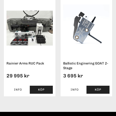
Rainier Arms RUC Pack
Ballistic Enginering GOAT 2-
Stage
29 995 kr
3 695 kr
INFO
KÖP
INFO
KÖP