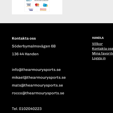
Kontakta oss
HANDLA
Villkor
Söderbymalmsvägen 6B
Kontakta os
Mina favorit
136 44 Handen
Logga in
info@thearmourysports.se
mikael@thearmourysports.se
mats@thearmourysports.se
rocco@thearmourysports.se
Tel. 0102040223