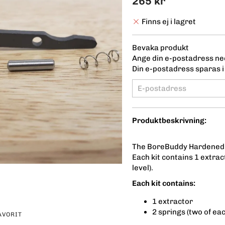
265 kr
Finns ej i lagret
Bevaka produkt
Ange din e-postadress ned
Din e-postadress sparas i 
Produktbeskrivning:
The BoreBuddy Hardened Po
Each kit contains 1 extrac
level).
Each kit contains:
1 extractor
2 springs (two of ea
AVORIT