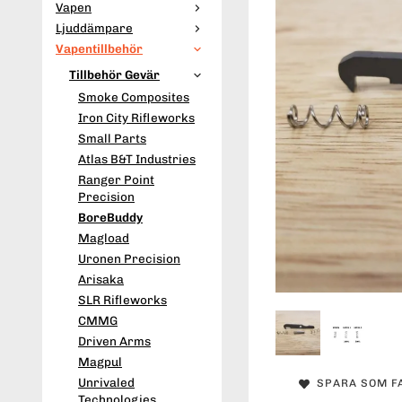
Vapen
Ljuddämpare
Vapentillbehör
Tillbehör Gevär
Smoke Composites
Iron City Rifleworks
Small Parts
Atlas B&T Industries
Ranger Point
Precision
BoreBuddy
Magload
Uronen Precision
Arisaka
SLR Rifleworks
CMMG
Driven Arms
Magpul
Unrivaled
SPARA SOM F
Technologies