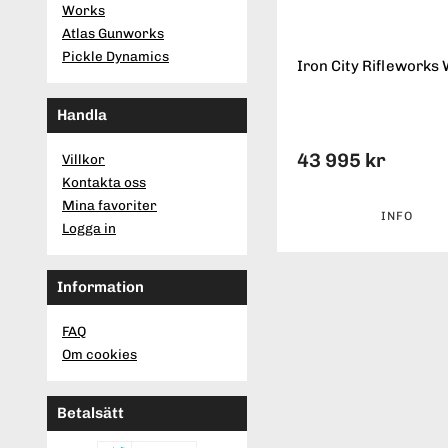
Works
Atlas Gunworks
Pickle Dynamics
Iron City Rifleworks 
Handla
43 995 kr
Villkor
Kontakta oss
Mina favoriter
INFO
Logga in
Information
FAQ
Om cookies
Betalsätt