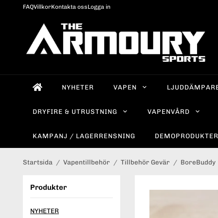
FAQ
Villkor
Kontakta oss
Logga in
NYHETER
VAPEN
LJUDDÄMPAR
DRYFIRE & UTRUSTNING
VAPENVÅRD
KAMPANJ / LAGERRENSNING
DEMOPRODUKTE
Startsida
/
Vapentillbehör
/
Tillbehör Gevär
/
BoreBuddy
Produkter
NYHETER