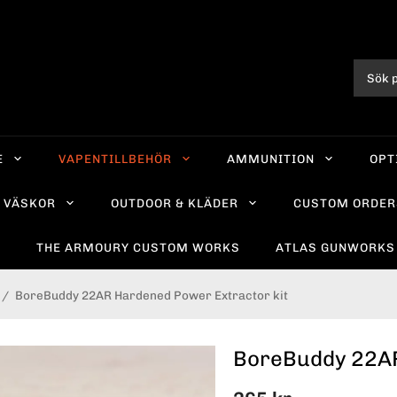
E
VAPENTILLBEHÖR
AMMUNITION
OPT
VÄSKOR
OUTDOOR & KLÄDER
CUSTOM ORDER
R
THE ARMOURY CUSTOM WORKS
ATLAS GUNWORKS
/
BoreBuddy 22AR Hardened Power Extractor kit
BoreBuddy 22AR