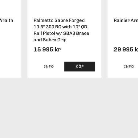
Wraith
Palmetto Sabre Forged
Rainier Ar
10.5" 300 BO with 10" QD
Rail Pistol w/ SBA3 Brace
and Sabre Grip
15 995 kr
29 995 
INFO
KÖP
INFO