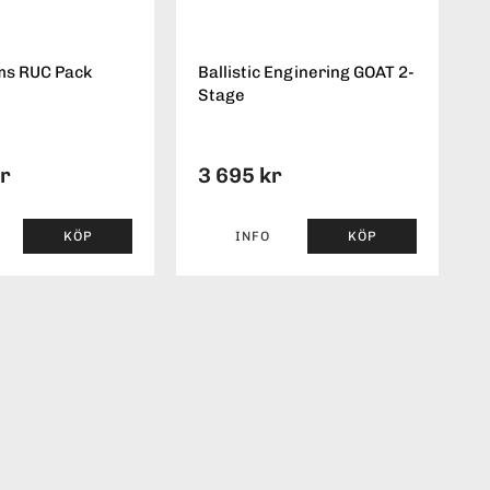
ms RUC Pack
Ballistic Enginering GOAT 2-
Stage
kr
3 695 kr
KÖP
INFO
KÖP