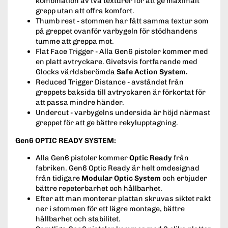
kombination av två texturer för att ge maximalt
grepp utan att offra komfort.
Thumb rest - stommen har fått samma textur som
på greppet ovanför varbygeln för stödhandens
tumme att greppa mot.
Flat Face Trigger - Alla Gen6 pistoler kommer med
en platt avtryckare. Givetsvis fortfarande med
Glocks världsberömda
Safe Action System.
Reduced Trigger Distance - avståndet från
greppets baksida till avtryckaren är förkortat för
att passa mindre händer.
Undercut - varbygelns undersida är höjd närmast
greppet för att ge bättre rekylupptagning.
Gen6 OPTIC READY SYSTEM:
Alla Gen6 pistoler kommer
Optic Ready
från
fabriken. Gen6 Optic Ready är helt omdesignad
från tidigare
Modular Optic System
och erbjuder
bättre repeterbarhet och hållbarhet.
Efter att man monterar plattan skruvas siktet rakt
ner i stommen för ett lägre montage, bättre
hållbarhet och stabilitet.