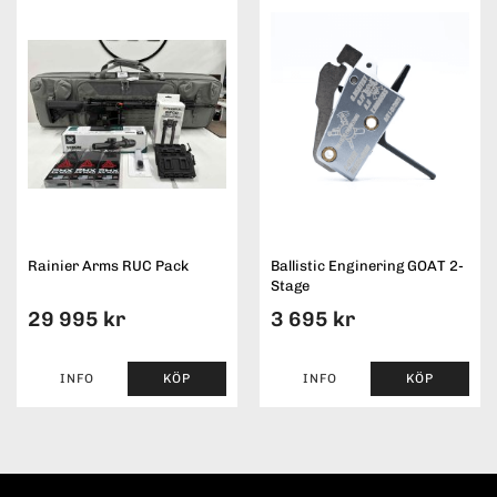
Rainier Arms RUC Pack
Ballistic Enginering GOAT 2-
Stage
29 995 kr
3 695 kr
INFO
KÖP
INFO
KÖP