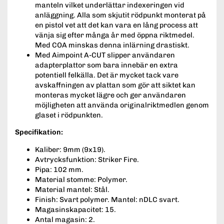
manteln vilket underlättar indexeringen vid
anläggning. Alla som skjutit rödpunkt monterat på
en pistol vet att det kan vara en lång process att
vänja sig efter många år med öppna riktmedel.
Med COA minskas denna inlärning drastiskt.
Med Aimpoint A-CUT slipper användaren
adapterplattor som bara innebär en extra
potentiell felkälla. Det är mycket tack vare
avskaffningen av plattan som gör att siktet kan
monteras mycket lägre och ger användaren
möjligheten att använda originalriktmedlen genom
glaset i rödpunkten.
Specifikation:
Kaliber: 9mm (9x19).
Avtrycksfunktion: Striker Fire.
Pipa: 102 mm.
Material stomme: Polymer.
Material mantel: Stål.
Finish: Svart polymer. Mantel: nDLC svart.
Magasinskapacitet: 15.
Antal magasin: 2.