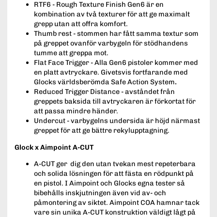
RTF6 - Rough Texture Finish Gen6 är en
kombination av två texturer för att ge maximalt
grepp utan att offra komfort.
Thumb rest - stommen har fått samma textur som
på greppet ovanför varbygeln för stödhandens
tumme att greppa mot.
Flat Face Trigger - Alla Gen6 pistoler kommer med
en platt avtryckare. Givetsvis fortfarande med
Glocks världsberömda Safe Action System
.
Reduced Trigger Distance - avståndet från
greppets baksida till avtryckaren är förkortat för
att passa mindre händer.
Undercut - varbygelns undersida är höjd närmast
greppet för att ge bättre rekylupptagning.
Glock x Aimpoint A-CUT
A-CUT ger dig den utan tvekan mest repeterbara
och solida lösningen för att fästa en rödpunkt på
en pistol. I Aimpoint och Glocks egna tester så
bibehålls inskjutningen även vid av- och
påmontering av siktet. Aimpoint COA hamnar tack
vare sin unika A-CUT konstruktion väldigt lågt på