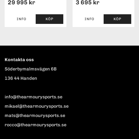
29 995 kr
3 695 kr
INFO
KÖP
INFO
KÖP
Kontakta oss
Söderbymalmsvägen 6B
136 44 Handen
info@thearmourysports.se
mikael@thearmourysports.se
mats@thearmourysports.se
rocco@thearmourysports.se