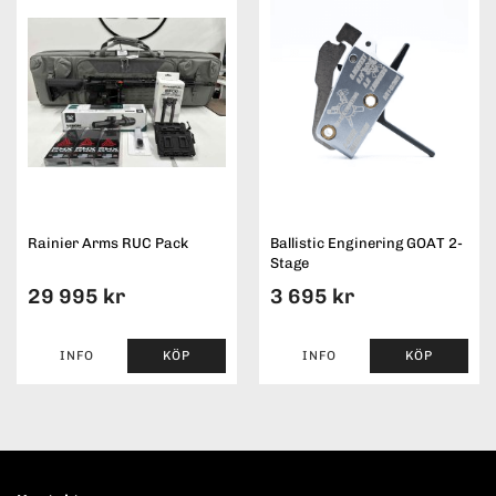
Rainier Arms RUC Pack
Ballistic Enginering GOAT 2-
Stage
29 995 kr
3 695 kr
INFO
KÖP
INFO
KÖP