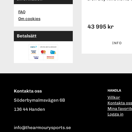
FAQ
Om cookies
43 995 kr
Betalsätt
INFO
Kontakta oss
HANDLA
Villkor
Söderbymalmsvägen 6B
Kontakta os
Mina favorit
136 44 Handen
Logga in
info@thearmourysports.se