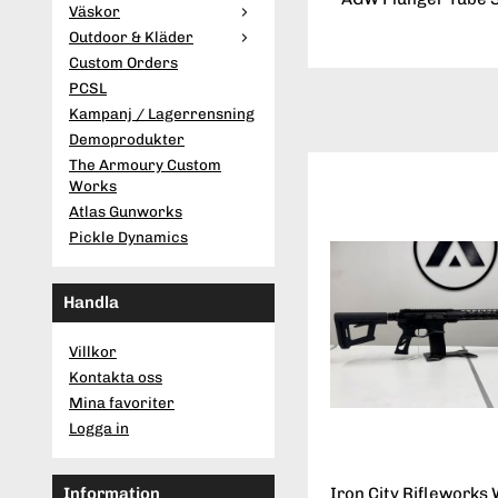
Väskor
Outdoor & Kläder
Custom Orders
PCSL
Kampanj / Lagerrensning
Demoprodukter
The Armoury Custom
Works
Atlas Gunworks
Pickle Dynamics
Handla
Villkor
Kontakta oss
Mina favoriter
Logga in
Iron City Rifleworks 
Information