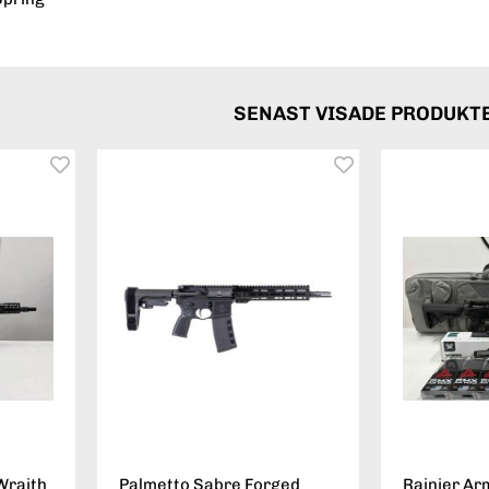
SENAST VISADE PRODUKT
Wraith
Palmetto Sabre Forged
Rainier Ar