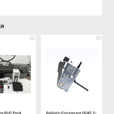
ER
ms RUC Pack
Ballistic Enginering GOAT 2-