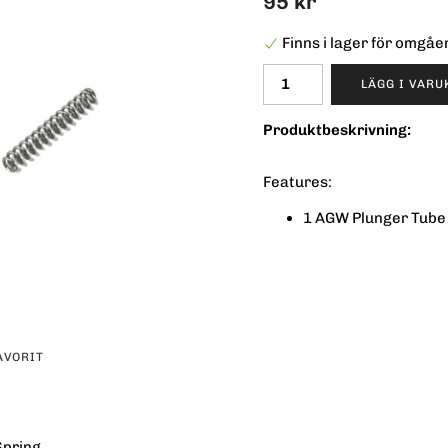
95 kr
Finns i lager för omgå
LÄGG I VAR
Produktbeskrivning:
Features:
1 AGW Plunger Tube
AVORIT
Spring