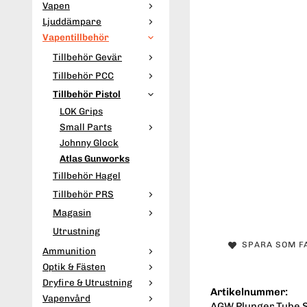
Vapen
Ljuddämpare
Vapentillbehör
Tillbehör Gevär
Tillbehör PCC
Tillbehör Pistol
LOK Grips
Small Parts
Johnny Glock
Atlas Gunworks
Tillbehör Hagel
Tillbehör PRS
Magasin
Utrustning
SPARA SOM F
Ammunition
Optik & Fästen
Dryfire & Utrustning
Artikelnummer:
Vapenvård
AGW Plunger Tube 