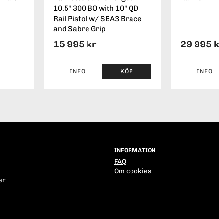
10.5" 300 BO with 10" QD
Rail Pistol w/ SBA3 Brace
and Sabre Grip
15 995 kr
29 995 
INFO
KÖP
INFO
INFORMATION
FAQ
s
Om cookies
er