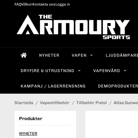
FAQ
Villkor
Kontakta oss
Logga in
NYHETER
VAPEN
LJUDDÄMPAR
DRYFIRE & UTRUSTNING
VAPENVÅRD
KAMPANJ / LAGERRENSNING
DEMOPRODUKTE
Startsida
/
Vapentillbehör
/
Tillbehör Pistol
/
Atlas Gunw
Produkter
NYHETER