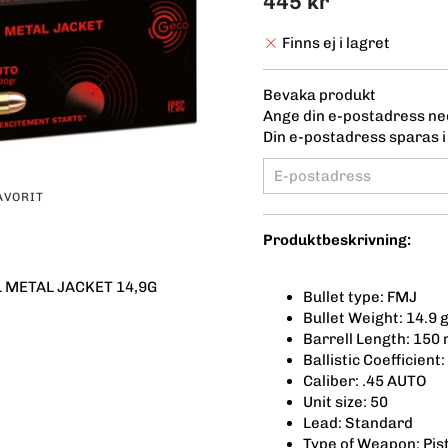
445 kr
Finns ej i lagret
Bevaka produkt
Ange din e-postadress ned
Din e-postadress sparas i 
AVORIT
Produktbeskrivning:
L METAL JACKET 14,9G
Bullet type: FMJ
Bullet Weight: 14.9 g
Barrell Length: 150 
Ballistic Coefficient
Caliber: .45 AUTO
Unit size: 50
Lead: Standard
Type of Weapon: Pis