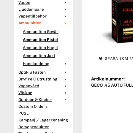
Vapen
Ljuddämpare
Vapentillbehör
Ammunition
Ammunition Gevär
Ammunition Pistol
Ammunition Hagel
Ammunition Jakt
SPARA SOM F
Handladdning
Optik & Fästen
Artikelnummer:
Dryfire & Utrustning
GECO .45 AUTO FUL
Vapenvård
Väskor
Outdoor & Kläder
Custom Orders
PCSL
Kampanj / Lagerrensning
Demoprodukter