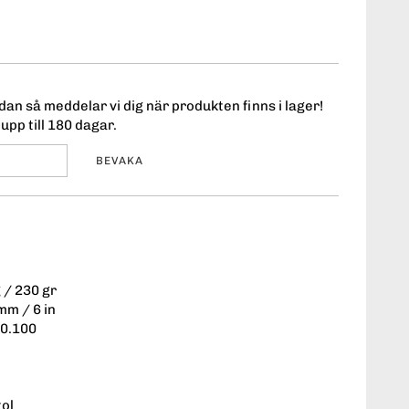
an så meddelar vi dig när produkten finns i lager!
upp till 180 dagar.
BEVAKA
 / 230 gr
mm / 6 in
: 0.100
tol