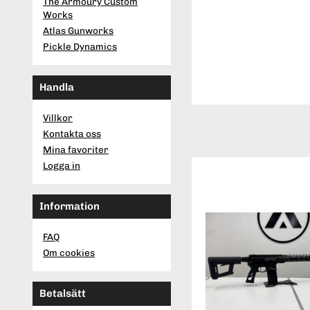
The Armoury Custom
Works
Atlas Gunworks
Pickle Dynamics
Handla
Villkor
Kontakta oss
Mina favoriter
Logga in
Information
FAQ
Om cookies
Betalsätt