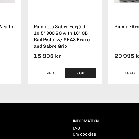
Wraith
Palmetto Sabre Forged
Rainier Ar
10.5" 300 BO with 10" QD
Rail Pistol w/ SBA3 Brace
and Sabre Grip
15 995 kr
29 995 
INFO
KÖP
INFO
INFORMATION
FAQ
s
Om cookies