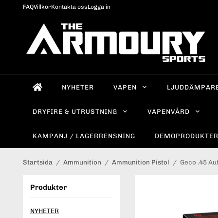
FAQ
Villkor
Kontakta oss
Logga in
NYHETER
VAPEN
LJUDDÄMPAR
DRYFIRE & UTRUSTNING
VAPENVÅRD
KAMPANJ / LAGERRENSNING
DEMOPRODUKTE
Startsida
/
Ammunition
/
Ammunition Pistol
/
Geco .45 Au
Produkter
NYHETER