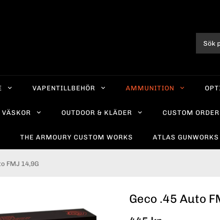
E
VAPENTILLBEHÖR
AMMUNITION
OPT
VÄSKOR
OUTDOOR & KLÄDER
CUSTOM ORDER
R
THE ARMOURY CUSTOM WORKS
ATLAS GUNWORKS
to FMJ 14,9G
Geco .45 Auto F