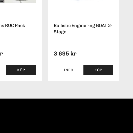
ms RUC Pack
Ballistic Enginering GOAT 2-
Stage
kr
3 695 kr
KÖP
INFO
KÖP