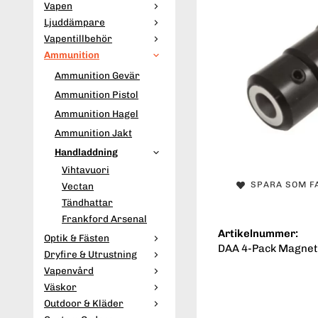
Vapen
Ljuddämpare
Vapentillbehör
Ammunition
Ammunition Gevär
Ammunition Pistol
Ammunition Hagel
Ammunition Jakt
Handladdning
Vihtavuori
SPARA SOM F
Vectan
Tändhattar
Frankford Arsenal
Artikelnummer:
Optik & Fästen
DAA 4-Pack Magneti
Dryfire & Utrustning
Vapenvård
Väskor
Outdoor & Kläder