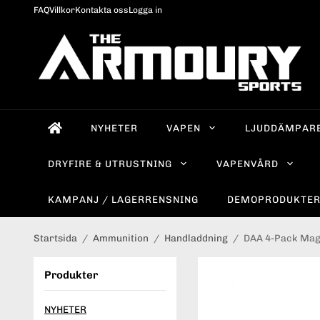
FAQ
Villkor
Kontakta oss
Logga in
NYHETER
VAPEN
LJUDDÄMPAR
DRYFIRE & UTRUSTNING
VAPENVÅRD
KAMPANJ / LAGERRENSNING
DEMOPRODUKTE
Startsida
/
Ammunition
/
Handladdning
/
DAA 4-Pack Magn
Produkter
NYHETER