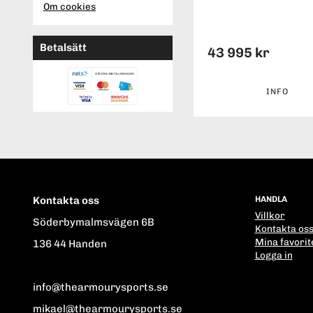
Om cookies
Betalsätt
43 995 kr
INFO
Kontakta oss
HANDLA
Villkor
Söderbymalmsvägen 6B
Kontakta os
Mina favorit
136 44 Handen
Logga in
info@thearmourysports.se
mikael@thearmourysports.se