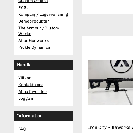
Custom Orders
PCSL
Kampanj / Lagerrensning
Demoprodukter
The Armoury Custom
Works
Atlas Gunworks
Pickle Dynamics
Handla
Villkor
Kontakta oss
Mina favoriter
Logga in
Information
Iron City Rifleworks 
FAQ