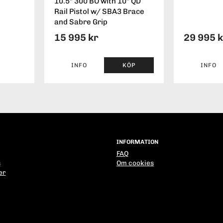
10.5" 300 BO with 10" QD
Rail Pistol w/ SBA3 Brace
and Sabre Grip
15 995 kr
29 995 
INFO
KÖP
INFO
INFORMATION
FAQ
s
Om cookies
er