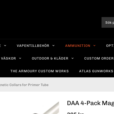
E
VAPENTILLBEHÖR
AMMUNITION
OPT
VÄSKOR
OUTDOOR & KLÄDER
CUSTOM ORDER
R
THE ARMOURY CUSTOM WORKS
ATLAS GUNWORKS
etic Collars for Primer Tube
DAA 4-Pack Magn