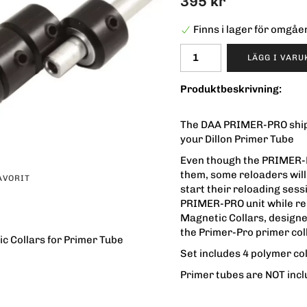
395 kr
Finns i lager för omgå
LÄGG I VAR
Produktbeskrivning:
The DAA PRIMER-PRO ships
your Dillon Primer Tube
Even though the PRIMER-PRO
them, some reloaders will s
AVORIT
start their reloading sess
PRIMER-PRO unit while rel
Magnetic Collars, designed
the Primer-Pro primer col
c Collars for Primer Tube
Set includes 4 polymer co
Primer tubes are NOT incl