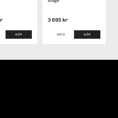
Stage
kr
3 695 kr
KÖP
INFO
KÖP