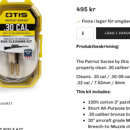
495 kr
Finns i lager för omgå
LÄGG I VAR
Produktbeskrivning:
The Patriot Series by Otis
properly clean .30 caliber
Cleans: .30 cal / .30-06 ca
.32 cal / 7.62mm / 8mm
This kit includes:
100% cotton 3” patc
AVORIT
Short All-Purpose br
.30 caliber bronze 
30” aircraft grade M
Breech-to-Muzzle c
T RIFLE KIT