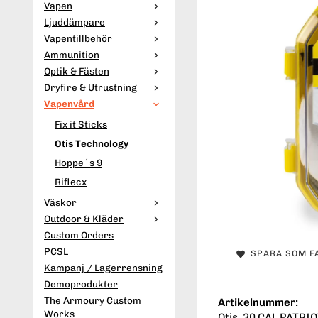
Vapen
Ljuddämpare
Vapentillbehör
Ammunition
Optik & Fästen
Dryfire & Utrustning
Vapenvård
Fix it Sticks
Otis Technology
Hoppe´s 9
Riflecx
Väskor
Outdoor & Kläder
Custom Orders
PCSL
SPARA SOM F
Kampanj / Lagerrensning
Demoprodukter
The Armoury Custom
Artikelnummer:
Works
Otis .30 CAL PATRIO