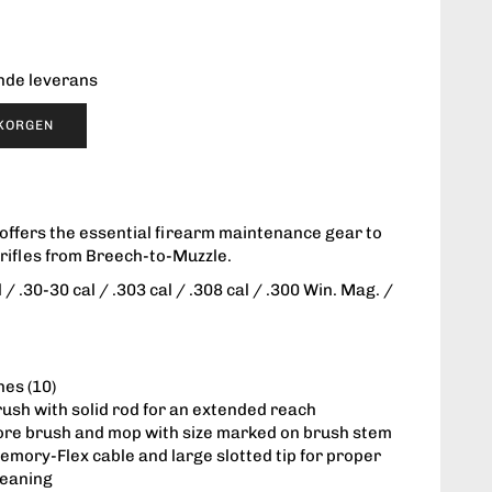
ende leverans
UKORGEN
 offers the essential firearm maintenance gear to
 rifles from Breech-to-Muzzle.
l / .30-30 cal / .303 cal / .308 cal / .300 Win. Mag. /
hes (10)
ush with solid rod for an extended reach
bore brush and mop with size marked on brush stem
emory-Flex cable and large slotted tip for proper
leaning