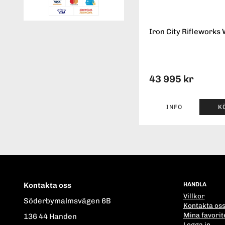
Iron City Rifleworks 
43 995 kr
INFO
K
Kontakta oss
HANDLA
Villkor
Söderbymalmsvägen 6B
Kontakta os
Mina favorit
136 44 Handen
Logga in