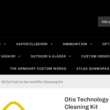
E
VAPENTILLBEHÖR
AMMUNITION
OPT
VÄSKOR
OUTDOOR & KLÄDER
CUSTOM ORDER
R
THE ARMOURY CUSTOM WORKS
ATLAS GUNWORKS
.30 Cal Patriot Series Rifle Cleaning Kit
Otis Technology 
Cleaning Kit