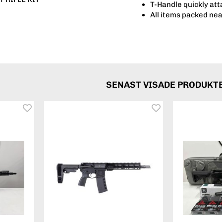
T-Handle quickly att
All items packed nea
SENAST VISADE PRODUKT