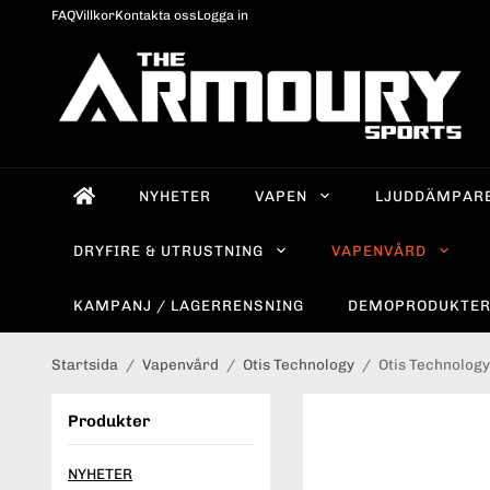
FAQ
Villkor
Kontakta oss
Logga in
NYHETER
VAPEN
LJUDDÄMPAR
DRYFIRE & UTRUSTNING
VAPENVÅRD
KAMPANJ / LAGERRENSNING
DEMOPRODUKTE
Startsida
/
Vapenvård
/
Otis Technology
/
Otis Technology 
Produkter
NYHETER