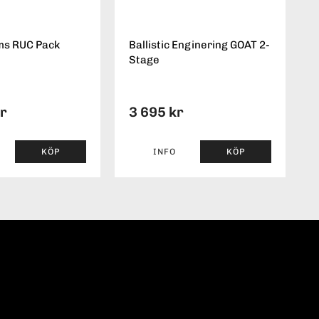
ms RUC Pack
Ballistic Enginering GOAT 2-
Stage
kr
3 695 kr
KÖP
INFO
KÖP