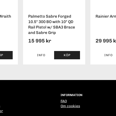
Wraith
Palmetto Sabre Forged
Rainier Ar
10.5" 300 BO with 10" QD
Rail Pistol w/ SBA3 Brace
and Sabre Grip
15 995 kr
29 995 
ÖP
INFO
KÖP
INFO
INFORMATION
FAQ
s
Om cookies
er