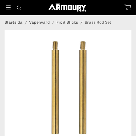
Startsida
/
Vapenvård
/
Fix it Sticks
/
Brass Rod Set