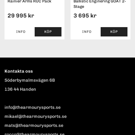
Rainier Arms RUC Pack
Ballistic Enginering GOAT 2-
Stage
29 995 kr
3 695 kr
INFO
KÖP
INFO
KÖP
Kontakta oss
Söderbymalmsvägen 6B
136 44 Handen
info@thearmourysports.se
mikael@thearmourysports.se
mats@thearmourysports.se
rocco@thearmourysports.se