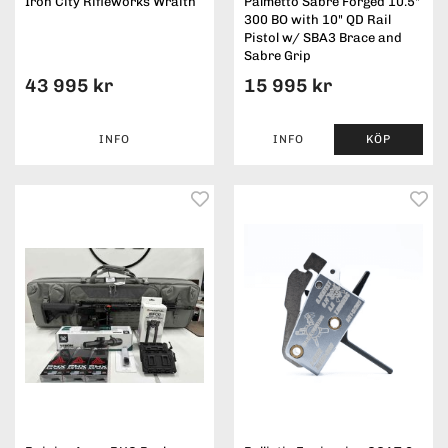
Iron City Rifleworks Wraith
Palmetto Sabre Forged 10.5"
300 BO with 10" QD Rail
Pistol w/ SBA3 Brace and
Sabre Grip
43 995 kr
15 995 kr
INFO
INFO
KÖP