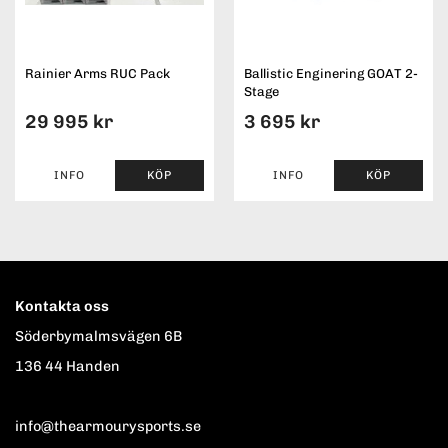
Rainier Arms RUC Pack
Ballistic Enginering GOAT 2-
Stage
29 995 kr
3 695 kr
INFO
KÖP
INFO
KÖP
Kontakta oss
Söderbymalmsvägen 6B
136 44 Handen
info@thearmourysports.se