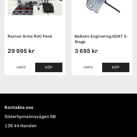
Rainier Arms RUC Pack
Ballistic Enginering GOAT 2-
Stage
29 995 kr
3 695 kr
INFO
KÖP
INFO
KÖP
Kontakta oss
Söderbymalmsvägen 6B
136 44 Handen