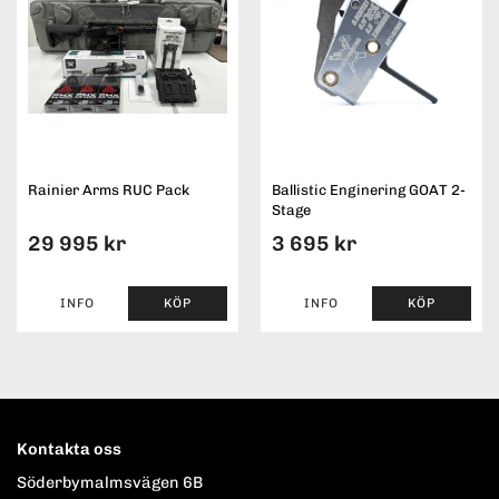
Rainier Arms RUC Pack
Ballistic Enginering GOAT 2-
Stage
29 995 kr
3 695 kr
INFO
KÖP
INFO
KÖP
Kontakta oss
Söderbymalmsvägen 6B