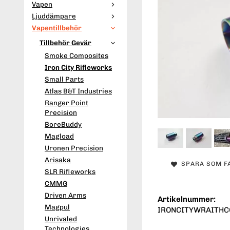
Vapen
Ljuddämpare
Vapentillbehör
Tillbehör Gevär
Smoke Composites
Iron City Rifleworks
Small Parts
Atlas B&T Industries
Ranger Point
Precision
BoreBuddy
Magload
Uronen Precision
Arisaka
SPARA SOM F
SLR Rifleworks
CMMG
Driven Arms
Artikelnummer:
Magpul
IRONCITYWRAITHC
Unrivaled
Technologies