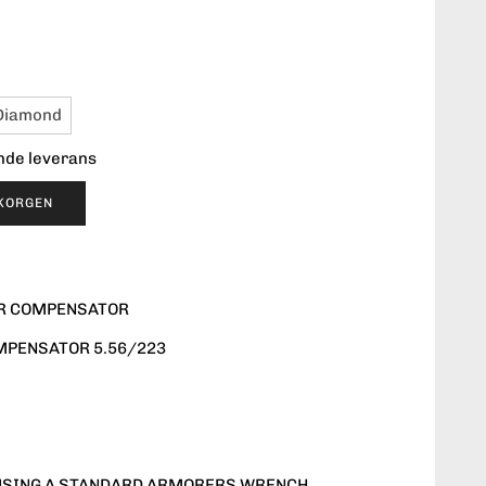
 Diamond
ende leverans
UKORGEN
AR COMPENSATOR
MPENSATOR 5.56/223
 USING A STANDARD ARMORERS WRENCH