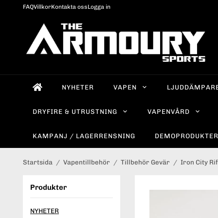
FAQ
Villkor
Kontakta oss
Logga in
NYHETER
VAPEN
LJUDDÄMPAR
DRYFIRE & UTRUSTNING
VAPENVÅRD
KAMPANJ / LAGERRENSNING
DEMOPRODUKTE
Startsida
/
Vapentillbehör
/
Tillbehör Gevär
/
Iron City R
Produkter
NYHETER