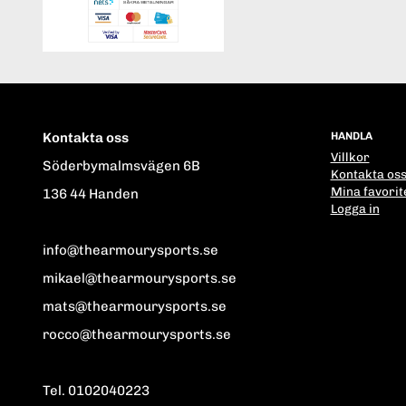
Kontakta oss
HANDLA
Villkor
Söderbymalmsvägen 6B
Kontakta os
Mina favorit
136 44 Handen
Logga in
info@thearmourysports.se
mikael@thearmourysports.se
mats@thearmourysports.se
rocco@thearmourysports.se
Tel. 0102040223