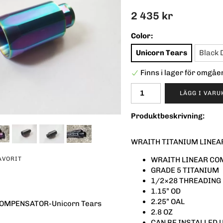
2 435 kr
Color:
Unicorn Tears
Black
Finns i lager för omgå
LÄGG I VAR
Produktbeskrivning:
WRAITH TITANIUM LINE
WRAITH LINEAR CO
AVORIT
GRADE 5 TITANIUM
1/2×28 THREADING
1.15” OD
2.25” OAL
OMPENSATOR-Unicorn Tears
2.8 OZ
CAN BE INSTALLED