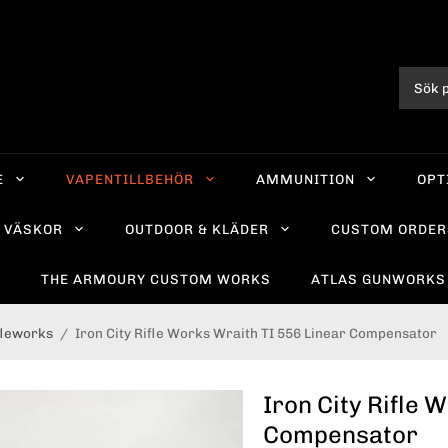
E
VAPENTILLBEHÖR
AMMUNITION
OPT
VÄSKOR
OUTDOOR & KLÄDER
CUSTOM ORDER
R
THE ARMOURY CUSTOM WORKS
ATLAS GUNWORKS
ifleworks
/
Iron City Rifle Works Wraith TI 556 Linear Compensator
Iron City Rifle 
Compensator