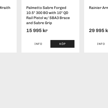
Wraith
Palmetto Sabre Forged
Rainier Ar
10.5" 300 BO with 10" QD
Rail Pistol w/ SBA3 Brace
and Sabre Grip
15 995 kr
29 995 
INFO
KÖP
INFO