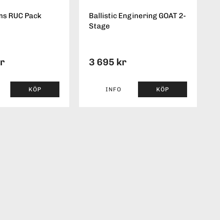
ms RUC Pack
Ballistic Enginering GOAT 2-
Stage
kr
3 695 kr
KÖP
INFO
KÖP