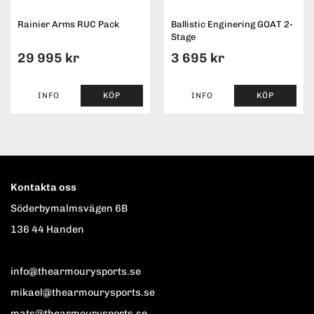
Rainier Arms RUC Pack
Ballistic Enginering GOAT 2-
Stage
29 995 kr
3 695 kr
INFO
KÖP
INFO
KÖP
Kontakta oss
Söderbymalmsvägen 6B
136 44 Handen
info@thearmourysports.se
mikael@thearmourysports.se
mats@thearmourysports.se