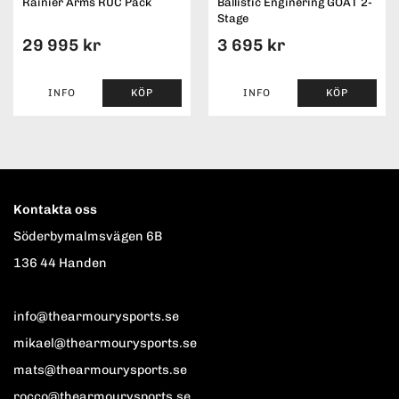
Rainier Arms RUC Pack
Ballistic Enginering GOAT 2-
Stage
29 995 kr
3 695 kr
INFO
KÖP
INFO
KÖP
Kontakta oss
Söderbymalmsvägen 6B
136 44 Handen
info@thearmourysports.se
mikael@thearmourysports.se
mats@thearmourysports.se
rocco@thearmourysports.se