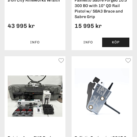
Iron City Rifleworks Wraith
Palmetto Sabre Forged 10.5"
300 BO with 10" QD Rail
Pistol w/ SBA3 Brace and
Sabre Grip
43 995 kr
15 995 kr
INFO
INFO
KÖP