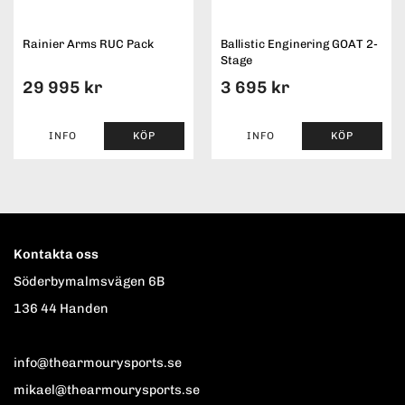
Rainier Arms RUC Pack
Ballistic Enginering GOAT 2-
Stage
29 995 kr
3 695 kr
INFO
KÖP
INFO
KÖP
Kontakta oss
Söderbymalmsvägen 6B
136 44 Handen
info@thearmourysports.se
mikael@thearmourysports.se